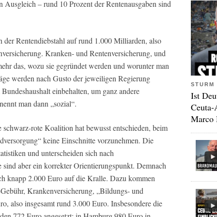
en Ausgleich – rund 10 Prozent der Rentenausgaben sind
 der Rentendiebstahl auf rund 1.000 Milliarden, also
nversicherung. Kranken- und Rentenversicherung, und
 mehr das, wozu sie gegründet werden und worunter man
träge werden nach Gusto der jeweiligen Regierung
STURM 
 im Bundeshaushalt einbehalten, um ganz andere
Ist Deu
nennt man dann „sozial“.
Ceuta-
Marco 
e schwarz-rote Koalition hat bewusst entschieden, beim
versorgung“ keine Einschnitte vorzunehmen. Die
atistiken und unterscheiden sich nach
e sind aber ein korrekter Orientierungspunkt. Demnach
lich knapp 2.000 Euro auf die Kralle. Dazu kommen
-Gebühr, Krankenversicherung, „Bildungs- und
ro, also insgesamt rund 3.000 Euro. Insbesondere die
werden 772 Euro angesetzt; in Hamburg 980 Euro in