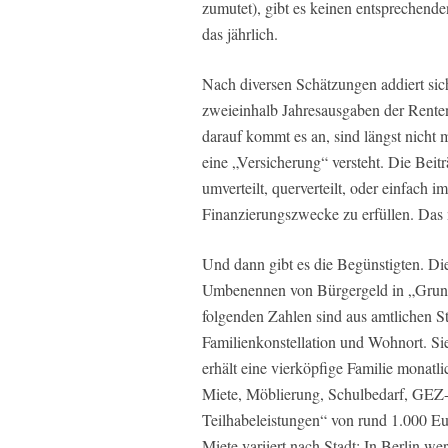
zumutet), gibt es keinen entsprechend
das jährlich.
Nach diversen Schätzungen addiert sich
zweieinhalb Jahresausgaben der Rente
darauf kommt es an, sind längst nicht
eine „Versicherung“ versteht. Die Bei
umverteilt, querverteilt, oder einfach
Finanzierungszwecke zu erfüllen. Das 
Und dann gibt es die Begünstigten. Di
Umbenennen von Bürgergeld in „Grund
folgenden Zahlen sind aus amtlichen St
Familienkonstellation und Wohnort. Si
erhält eine vierköpfige Familie monat
Miete, Möblierung, Schulbedarf, GEZ
Teilhabeleistungen“ von rund 1.000 Eu
Miete variiert nach Stadt: In Berlin 