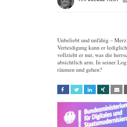
VON
ROLAND TICHY
Unbeliebt und unfähig – Merz 
Verteidigung kann er lediglic
vollzieht er nur, was die herr
absichtlich arm. In seiner Log
räumen und gehen?
Facebook
Twitter
Linkedin
Xing
Em