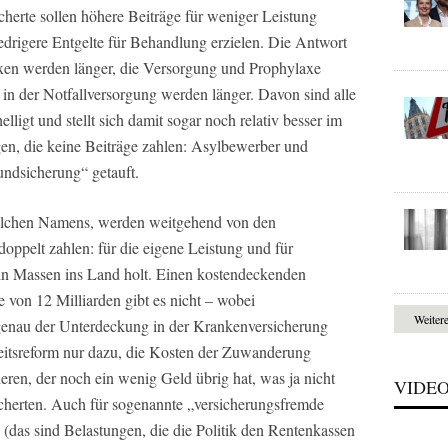
herte sollen höhere Beiträge für weniger Leistung
drigere Entgelte für Behandlung erzielen. Die Antwort
axen werden länger, die Versorgung und Prophylaxe
 in der Notfallversorgung werden länger. Davon sind alle
lligt und stellt sich damit sogar noch relativ besser im
gen, die keine Beiträge zahlen: Asylbewerber und
ndsicherung“ getauft.
welchen Namens, werden weitgehend von den
oppelt zahlen: für die eigene Leistung und für
 in Massen ins Land holt. Einen kostendeckenden
 von 12 Milliarden gibt es nicht – wobei
Weiter
 genau der Unterdeckung in der Krankenversicherung
dheitsreform nur dazu, die Kosten der Zuwanderung
ren, der noch ein wenig Geld übrig hat, was ja nicht
VIDE
icherten. Auch für sogenannte „versicherungsfremde
(das sind Belastungen, die die Politik den Rentenkassen