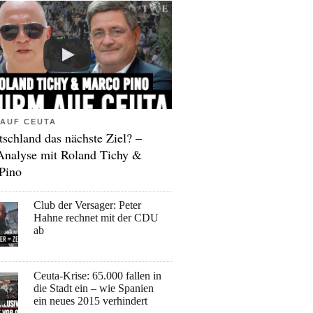
AUF CEUTA
tschland das nächste Ziel? –
Analyse mit Roland Tichy &
Pino
Club der Versager: Peter
Hahne rechnet mit der CDU
ab
Ceuta-Krise: 65.000 fallen in
die Stadt ein – wie Spanien
ein neues 2015 verhindert