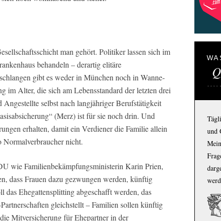
ellschaftsschicht man gehört. Politiker lassen sich im
WA
nkenhaus behandeln – derartig elitäre
Q
schlangen gibt es weder in München noch in Wanne-
g im Alter, die sich am Lebensstandard der letzten drei
 Angestellte selbst nach langjähriger Berufstätigkeit
„Basisabsicherung“ (Merz) ist für sie noch drin. Und
Tägl
ngen erhalten, damit ein Verdiener die Familie allein
und 
to Normalverbraucher nicht.
Mein
Frage
DU wie Familienbekämpfungsministerin Karin Prien,
darg
en, dass Frauen dazu gezwungen werden, künftig
werd
ll das Ehegattensplitting abgeschafft werden, das
Partnerschaften gleichstellt – Familien sollen künftig
 die Mitversicherung für Ehepartner in der