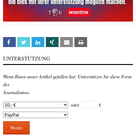
Facebook
Twitter
Linkedin
Xing
Email
Print
UNTERSTÜTZUNG
Wenn Ihnen unser Artikel gefallen hat: Unterstützen Sie diese Form
des
Journalismus.
oder
€
Weiter