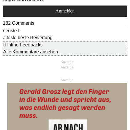
132
Comments
neuste
älteste
beste Bewertung
Inline Feedbacks
Alle Kommentare ansehen
Anzeige