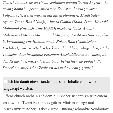
Sicherheit, dass sie an einem geplanten unmittelbaren Angriff – *a
ticking bomb* – gegen israelische Zivilisten, beteiligt waren.
Folgende Personen wurden mit ihnen eliminiert: Majdi Salem,
Ayman Tangi, Basel Naafa, Ahmad Gamal Obaid, Issam Kouzakh,
Mahmoud Harwish, Tair Majdi Hussein Al-Lwisi, Anwar
Muhammad Mousa Masimi und Ma’moun Anabtawi (alle standen
in Verbindung zur Hamas) sowie Rakan Bilal (Islamischer
Dschihad). Was wirklich schockierend und beunruhigend ist, ist die
Tatsache, dass bestimmte Personen Anschuldigungen twittern, die
den Kontext vermissen lassen. Oder betrachten sie einfach die
Sicherheit israelischer Zivilisten als nicht wichtig genug?“
Ich bin damit einverstanden, dass mir Inhalte von Twitter
angezeigt werden.
Offensichtlich nicht. Nach dem 7. Oktober sicherte zwar in einem
verkitschten Tweet Baerbocks grüner Ministerkollege und
„Vizekanzler“ Robert Habeck Israel „uneingeschränkte Solidarität“