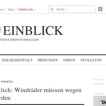
Suche nach:
ast
Shop
Einblick-Abo
DAILI|ES|SENTIALS
MEINUNGEN
VIDEOS
FEUILLETON
 HINWEG
tlich: Windräder müssen wegen
Anzeige
rden