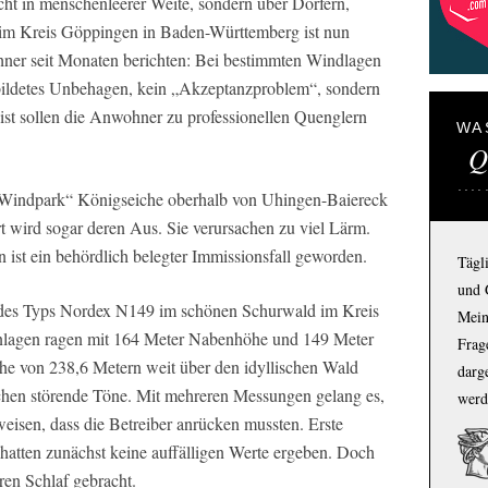
cht in menschenleerer Weite, sondern über Dörfern,
im Kreis Göppingen in Baden-Württemberg ist nun
hner seit Monaten berichten: Bei bestimmten Windlagen
ebildetes Unbehagen, kein „Akzeptanzproblem“, sondern
t sollen die Anwohner zu professionellen Quenglern
WA
Q
„Windpark“ Königseiche oberhalb von Uhingen-Baiereck
rt wird sogar deren Aus. Sie verursachen zu viel Lärm.
ist ein behördlich belegter Immissionsfall geworden.
Tägl
und 
 des Typs Nordex N149 im schönen Schurwald im Kreis
Mein
anlagen ragen mit 164 Meter Nabenhöhe und 149 Meter
Frage
e von 238,6 Metern weit über den idyllischen Wald
darg
chen störende Töne. Mit mehreren Messungen gelang es,
werd
eisen, dass die Betreiber anrücken mussten. Erste
hatten zunächst keine auffälligen Werte ergeben. Doch
en Schlaf gebracht.