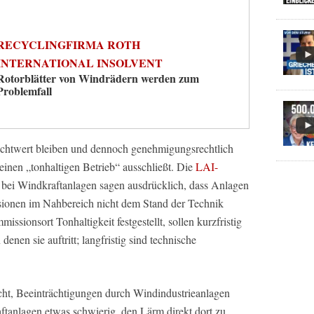
RECYCLINGFIRMA ROTH
INTERNATIONAL INSOLVENT
Rotorblätter von Windrädern werden zum
Problemfall
chtwert bleiben und dennoch genehmigungsrechtlich
einen „tonhaltigen Betrieb“ ausschließt. Die
LAI-
bei Windkraftanlagen sagen ausdrücklich, dass Anlagen
sionen im Nahbereich nicht dem Stand der Technik
sionsort Tonhaltigkeit festgestellt, sollen kurzfristig
enen sie auftritt; langfristig sind technische
t, Beeinträchtigungen durch Windindustrieanlagen
ftanlagen etwas schwierig, den Lärm direkt dort zu