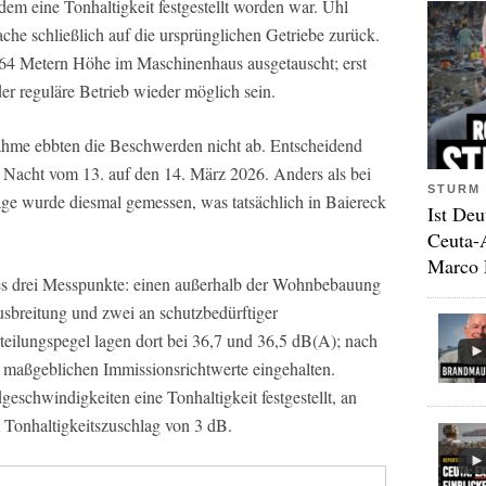
dem eine Tonhaltigkeit festgestellt worden war. Uhl
che schließlich auf die ursprünglichen Getriebe zurück.
64 Metern Höhe im Maschinenhaus ausgetauscht; erst
r reguläre Betrieb wieder möglich sein.
hme ebbten die Beschwerden nicht ab. Entscheidend
 Nacht vom 13. auf den 14. März 2026. Anders als bei
STURM 
ge wurde diesmal gemessen, was tatsächlich in Baiereck
Ist Deu
Ceuta-
Marco 
s drei Messpunkte: einen außerhalb der Wohnbebauung
usbreitung und zwei an schutzbedürftiger
lungspegel lagen dort bei 36,7 und 36,5 dB(A); nach
 maßgeblichen Immissionsrichtwerte eingehalten.
schwindigkeiten eine Tonhaltigkeit festgestellt, an
 Tonhaltigkeitszuschlag von 3 dB.