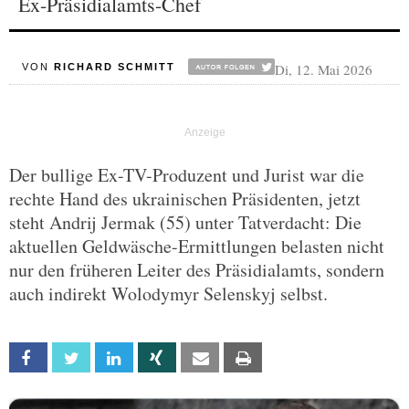
Ex-Präsidialamts-Chef
Di, 12. Mai 2026
VON
RICHARD SCHMITT
Der bullige Ex-TV-Produzent und Jurist war die
rechte Hand des ukrainischen Präsidenten, jetzt
steht Andrij Jermak (55) unter Tatverdacht: Die
aktuellen Geldwäsche-Ermittlungen belasten nicht
nur den früheren Leiter des Präsidialamts, sondern
auch indirekt Wolodymyr Selenskyj selbst.
Facebook
Twitter
Linkedin
Xing
Email
Print