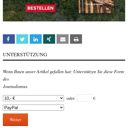
Facebook
Twitter
Linkedin
Xing
Email
Print
UNTERSTÜTZUNG
Wenn Ihnen unser Artikel gefallen hat: Unterstützen Sie diese Form
des
Journalismus.
oder
€
Weiter