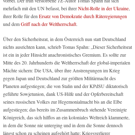
vorbei. Der früh verstorbene
TE
-Autor Tomas Spahn hat sich
mehrfach mit den UN befasst, bei ihrer
Nicht-Rolle in der Ukraine
,
ihrer Rolle für den
Ersatz von Demokratie durch Räteregierungen
und dem
Griff nach der Weltherrschaft
.
Über den Sicherheitsrat, in dem Österreich nun statt Deutschland
nichts ausrichten kann, schrieb Tomas Spahn: „Dieser Sicherheitsrat
ist ein in jeder Hinsicht anachronistisches Gremium. Es sollte zur
Mitte des 20. Jahrhunderts die Weltherrschaft der global-imperialen
Mächte sichern: Die USA, über ihre Anstrengungen im Krieg
gegen Japan und Deutschland zur größten Militärmacht des
Planeten aufgestiegen; die von Stalin und der KPdSU diktatorisch
geführte Sowjetunion, dank US-Hilfe und der Opferbereitschaft
seines russischen Volkes zur Hegemonialmacht bis an die Elbe
aufgestiegen; das bereits im Zusammenbruch stehende Vereinigte
Königreich, das sich hilflos an ein koloniales Weltreich klammerte,
in dem die Sonne nie unterging und in dem die Sonne dennoch
längst schon zu scheinen aufgehört hatte; Kriegsverlierer