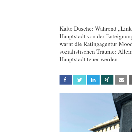
Kalte Dusche: Während „Linke
Hauptstadt von der Enteignu
warnt die Ratingagentur Mood
sozialistischen Träume: Allei
Hauptstadt teuer werden.
Facebook
Twitter
Linkedin
Xing
Em