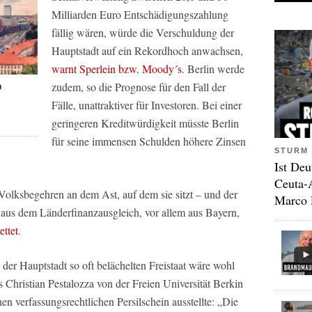
Milliarden Euro Entschädigungszahlung
fällig wären, würde die Verschuldung der
Hauptstadt auf ein Rekordhoch anwachsen,
warnt Sperlein bzw. Moody´s
. Berlin werde
zudem, so die Prognose für den Fall der
9
Fälle, unattraktiver für Investoren. Bei einer
geringeren Kreditwürdigkeit müsste Berlin
für seine immensen Schulden höhere Zinsen
STURM 
Ist Deu
Ceuta-
olksbegehren an dem Ast, auf dem sie sitzt – und der
Marco 
 aus dem Länderfinanzausgleich, vor allem aus Bayern,
ettet
.
der Hauptstadt so oft belächelten Freistaat wäre wohl
s Christian Pestalozza von der Freien Universität Berkin
n verfassungsrechtlichen Persilschein ausstellte: „Die