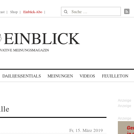
Suche nach:
ast
Shop
Einblick-Abo
DAILI|ES|SENTIALS
MEINUNGEN
VIDEOS
FEUILLETON
lle
Anzeige
Fr, 15. März 2019