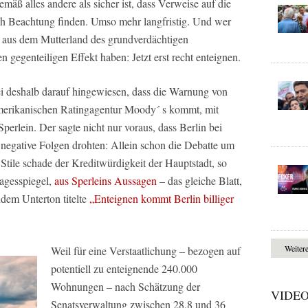
mäß alles andere als sicher ist, dass Verweise auf die
ch Beachtung finden. Umso mehr langfristig. Und wer
 aus dem Mutterland des grundverdächtigen
 gegenteiligen Effekt haben: Jetzt erst recht enteignen.
i deshalb darauf hingewiesen, dass die Warnung von
merikanischen Ratingagentur Moody´ s kommt, mit
rlein. Der sagte nicht nur voraus, dass Berlin bei
negative Folgen drohten: Allein schon die Debatte um
tile schade der Kreditwürdigkeit der Hauptstadt, so
Tagesspiegel,
aus Sperleins Aussagen
– das gleiche Blatt,
dem Unterton titelte
„Enteignen kommt Berlin billiger
Weiter
Weil für eine Verstaatlichung – bezogen auf
potentiell zu enteignende 240.000
Wohnungen – nach Schätzung der
VIDE
Senatsverwaltung zwischen 28,8 und 36