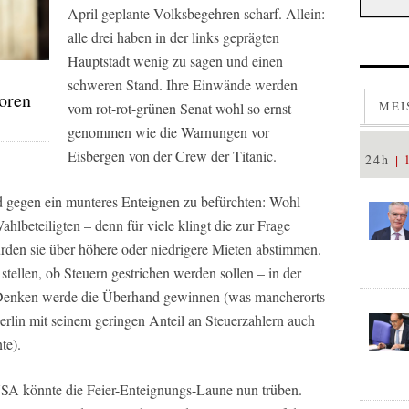
April geplante Volksbegehren scharf. Allein:
alle drei haben in der links geprägten
Hauptstadt wenig zu sagen und einen
schweren Stand. Ihre Einwände werden
toren
MEI
vom rot-rot-grünen Senat wohl so ernst
genommen wie die Warnungen vor
Eisbergen von der Crew der Titanic.
24h
nd gegen ein munteres Enteignen zu befürchten: Wohl
hlbeteiligten – denn für viele klingt die zur Frage
rden sie über höhere oder niedrigere Mieten abstimmen.
llen, ob Steuern gestrichen werden sollen – in der
s Denken werde die Überhand gewinnen (was mancherorts
Berlin mit seinem geringen Anteil an Steuerzahlern auch
te).
SA könnte die Feier-Enteignungs-Laune nun trüben.