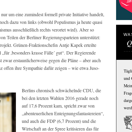
ur um eine zumindest formell private Initiative handelt,
noch dazu von links (obwohl Populismus ja heute quasi
smus ausschließlich rechts verortet wird). Aber so
WA
d von Teilen der Berliner Regierungsparteien unterstützt:
Q
rojekt. Grünen-Fraktionschefin Antje Kapek erteilte
 „für ,besonders krasse Fälle´ gut“. Der Regierende
t zwar erstaunlicherweise gegen die Pläne – aber auch
ganz offen ihre Sympathie dafür zeigen – wie etwa Juso-
Tägl
und 
Mein
Berlins chronisch schwächelnde CDU, die
Frage
bei den letzten Wahlen 2016 gerade noch
darg
auf 17,6 Prozent kam, spricht zwar von
werd
„abenteuerlichen Enteignungsfantastereien“,
und auch die FDP (6,7 Prozent) und die
Wirtschaft an der Spree kritisieren das für