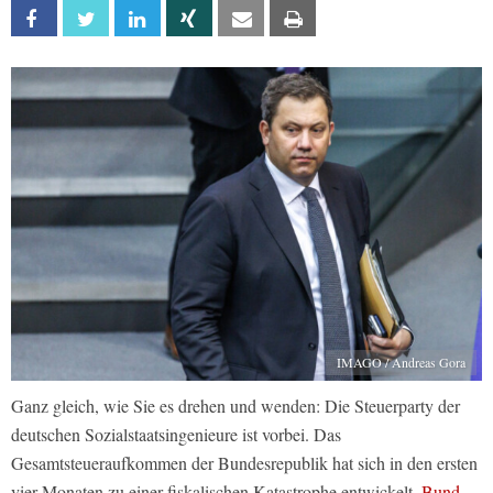
Facebook
Twitter
Linkedin
Xing
Email
Print
IMAGO / Andreas Gora
Ganz gleich, wie Sie es drehen und wenden: Die Steuerparty der
deutschen Sozialstaatsingenieure ist vorbei. Das
Gesamtsteueraufkommen der Bundesrepublik hat sich in den ersten
vier Monaten zu einer fiskalischen Katastrophe entwickelt.
Bund,