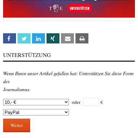
Facebook
Twitter
Linkedin
Xing
Email
Print
UNTERSTÜTZUNG
Wenn Ihnen unser Artikel gefallen hat: Unterstützen Sie diese Form
des
Journalismus.
oder
€
Weiter