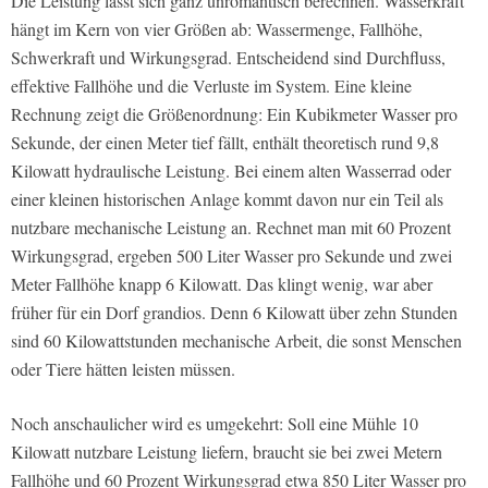
Die Leistung lässt sich ganz unromantisch berechnen. Wasserkraft
hängt im Kern von vier Größen ab: Wassermenge, Fallhöhe,
Schwerkraft und Wirkungsgrad. Entscheidend sind Durchfluss,
effektive Fallhöhe und die Verluste im System. Eine kleine
Rechnung zeigt die Größenordnung: Ein Kubikmeter Wasser pro
Sekunde, der einen Meter tief fällt, enthält theoretisch rund 9,8
Kilowatt hydraulische Leistung. Bei einem alten Wasserrad oder
einer kleinen historischen Anlage kommt davon nur ein Teil als
nutzbare mechanische Leistung an. Rechnet man mit 60 Prozent
Wirkungsgrad, ergeben 500 Liter Wasser pro Sekunde und zwei
Meter Fallhöhe knapp 6 Kilowatt. Das klingt wenig, war aber
früher für ein Dorf grandios. Denn 6 Kilowatt über zehn Stunden
sind 60 Kilowattstunden mechanische Arbeit, die sonst Menschen
oder Tiere hätten leisten müssen.
Noch anschaulicher wird es umgekehrt: Soll eine Mühle 10
Kilowatt nutzbare Leistung liefern, braucht sie bei zwei Metern
Fallhöhe und 60 Prozent Wirkungsgrad etwa 850 Liter Wasser pro