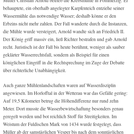
Müller Christian Arnold betrieb die Krebsmühle in Pommerzig. Er
behauptete, ein oberhalb angelegter Karpfenteich entziehe seiner
Wassermühle das notwendige Wasser; deshalb könne er den
Erbzins nicht mehr zahlen. Der Fall wanderte durch die Instanzen,
die Mühle wurde versteigert, Arnold wandte sich an Friedrich II.
Der König griff massiv ein, ließ Richter bestrafen und gab Arnold
recht. Juristisch ist der Fall bis heute berühmt, weniger als sauber
geklärter Wasserrechtsfall, sondern als Beispiel für einen
königlichen Eingriff in die Rechtsprechung im Zuge der Debatte
über richterliche Unabhängigkeit.
Auch ganze Mühlenlandschaften waren auf Wasserdisziplin
angewiesen. Im Horlofftal in der Wetterau war das Gefälle gering:
Auf 19,5 Kilometer betrug die Höhendifferenz nur rund zehn
Meter. Dort musste die Wasserbewirtschaftung besonders genau
geregelt werden und bot reichlich Stoff für Streitigkeiten. Im
Weistum der Fuldischen Mark von 1434 wurde festgelegt, dass
Müller ab der samstäglichen Vesper bis nach dem sonntäglichen