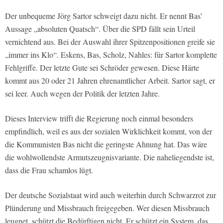
Der unbequeme Jörg Sartor schweigt dazu nicht. Er nennt Bas’
Aussage „absoluten Quatsch“. Über die SPD fällt sein Urteil
vernichtend aus. Bei der Auswahl ihrer Spitzenpositionen greife sie
„immer ins Klo“. Eskens, Bas, Scholz, Nahles: für Sartor komplette
Fehlgriffe. Der letzte Gute sei Schröder gewesen. Diese Härte
kommt aus 20 oder 21 Jahren ehrenamtlicher Arbeit. Sartor sagt, er
sei leer. Auch wegen der Politik der letzten Jahre.
Dieses Interview trifft die Regierung noch einmal besonders
empfindlich, weil es aus der sozialen Wirklichkeit kommt, von der
die Kommunisten Bas nicht die geringste Ahnung hat. Das wäre
die wohlwollendste Armutszeugnisvariante. Die naheliegendste ist,
dass die Frau schamlos lügt.
Der deutsche Sozialstaat wird auch weiterhin durch Schwarzrot zur
Plünderung und Missbrauch freigegeben. Wer diesen Missbrauch
leugnet, schützt die Bedürftigen nicht. Er schützt ein System, das