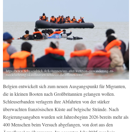
https://www.tichyseinblick.de/kolumnen/aus-aller-welt/von-einwanderung-zu-
rueckfuehrung-skandinavien-schliesst-die-offenen-tore/
Belgien entwickelt sich zum neuen Ausgangspunkt für Migranten,
die in kleinen Booten nach Großbritannien gelangen wollen.
Schleuserbanden verlagern ihre Abfahrten von der stärker
überwachten französischen Küste auf belgische Strände. Nach
Regierungsangaben wurden seit Jahresbeginn 2026 bereits mehr als
400 Menschen beim Versuch abgefangen, von dort aus den