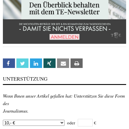
Facebook
Twitter
Linkedin
Xing
Email
Print
UNTERSTÜTZUNG
Wenn Ihnen unser Artikel gefallen hat: Unterstützen Sie diese Form
des
Journalismus.
oder
€