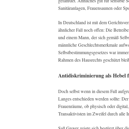
gefährdet. Ähnliches gilt für sensible
Sanitäranlagen, Frauensaunen oder Spo
In Deutschland ist mit dem Gerichtsve
ähnlicher Fall noch offen: Die Betreib
und einem Mann, der sich gemäß Selbst
männliche Geschlechtsmerkmale aufweis
Selbstbestimmungsgesetzes war immer
Rahmen des Hausrechts geschützt blei
Antidiskriminierung als Hebel 
Doch selbst wenn in diesem Fall aufg
Langes entschieden werden sollte: Der
Frauenräume, ob physisch oder digital, 
Transaktivisten im Zweifel durch alle 
Sall Grover zeigte sich bestürzt über 