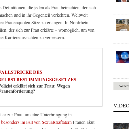
s Definitionen, die jeden als Frau betrachten, der sich
machen und in ihr Gegenteil verkehren. Weltweit
 über Frauenquoten Sitze zu erlangen. In Nordrhein-
ilen, der sich zur Frau erklärte – womöglich, um von
ne Karriereaussichten zu verbessern.
FALLSTRICKE DES
SELBSTBESTIMMUNGSGESETZES
Polizist erklärt sich zur Frau: Wegen
Weiter
Frauenförderung?
VIDE
äter zur Frau, um eine Unterbringung in
s
besonders im Fall von Sexualstraftätern
Frauen akut