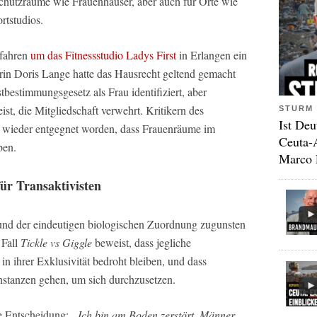
 Schutzräume wie Frauenhäuser, aber auch für Orte wie
rtstudios.
rfahren
um das Fitnessstudio Ladys First
in Erlangen ein
erin Doris Lange hatte das Hausrecht geltend gemacht
bestimmungsgesetz als Frau identifiziert, aber
t, die Mitgliedschaft verwehrt. Kritikern des
STURM 
Ist Deu
 wieder entgegnet worden, dass Frauenräume im
Ceuta-
ben.
Marco 
für Transaktivisten
rund der eindeutigen biologischen Zuordnung zugunsten
 Fall
Tickle vs Giggle
beweist, dass jegliche
in ihrer Exklusivität bedroht bleiben, und dass
Instanzen gehen, um sich durchzusetzen.
die Entscheidung:
„Ich bin am Boden zerstört. Männer,