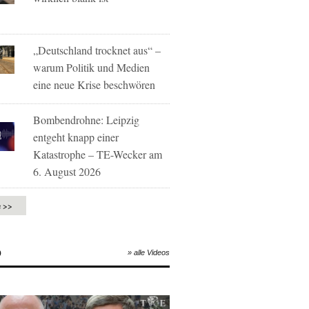
„Deutschland trocknet aus“ –
warum Politik und Medien
eine neue Krise beschwören
Bombendrohne: Leipzig
entgeht knapp einer
Katastrophe – TE-Wecker am
6. August 2026
e >>
O
» alle Videos