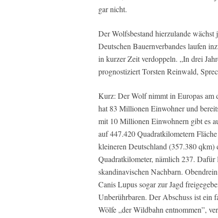
gar nicht.
Der Wolfsbestand hierzulande wächst 
Deutschen Bauernverbandes laufen inzw
in kurzer Zeit verdoppeln. „In drei Ja
prognostiziert Torsten Reinwald, Spre
Kurz: Der Wolf nimmt in Europas am d
hat 83 Millionen Einwohner und berei
mit 10 Millionen Einwohnern gibt es a
auf 447.420 Quadratkilometern Fläche 
kleineren Deutschland (357.380 qkm) 
Quadratkilometer, nämlich 237. Dafür 
skandinavischen Nachbarn. Obendrein 
Canis Lupus sogar zur Jagd freigegebe
Unberührbaren. Der Abschuss ist ein fa
Wölfe „der Wildbahn entnommen”, verm