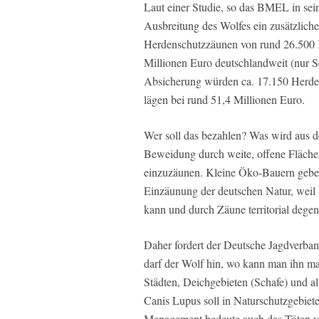
Laut einer Studie, so das BMEL in sei
Ausbreitung des Wolfes ein zusätzliche
Herdenschutzzäunen von rund 26.500 Ki
Millionen Euro deutschlandweit (nur S
Absicherung würden ca. 17.150 Herden
lägen bei rund 51,4 Millionen Euro.
Wer soll das bezahlen? Was wird aus d
Beweidung durch weite, offene Flächen 
einzuzäunen. Kleine Öko-Bauern geben
Einzäunung der deutschen Natur, weil 
kann und durch Zäune territorial degene
Daher fordert der Deutsche Jagdverba
darf der Wolf hin, wo kann man ihn ma
Städten, Deichgebieten (Schafe) und a
Canis Lupus soll in Naturschutzgebiet
Management bedeute auch das Töten vo