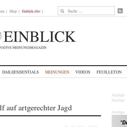
Suche nach:
ast
Shop
Einblick-Abo
DAILI|ES|SENTIALS
MEINUNGEN
VIDEOS
FEUILLETON
T
f auf artgerechter Jagd
Anzeige