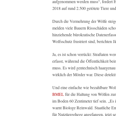
aufgenommen werden muss“, fordert He
2018 auf rund 2.500 getötete Tiere un
Durch die Vermehrung der Wölfe steige
melden viele Bauern Rissschäden schon 
hinziehende bürokratische Datenerfas
Wolfsschutz frustriert sind, berichten Jä
Ja, es ist schon verrückt: Straftaten we
erfasst, während die Öffentlichkeit be
muss. Es wird gentechnisch haargenau g
wirklich der Mörder war. Diese detekti
Und eine einfache wie bezahlbare Wolf
BMEL
für die Haltung von Wölfen zu
im Boden 60 Zentimeter tief sein. „Es i
warnt Biologe Reinwald. Staatliche E
für Nutztiergehege angefangen, jetzt s