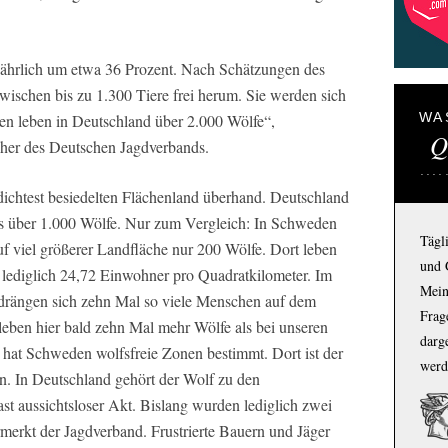
jährlich um etwa 36 Prozent. Nach Schätzungen des
ischen bis zu 1.300 Tiere frei herum. Sie werden sich
WA
hren leben in Deutschland über 2.000 Wölfe“,
Q
cher des Deutschen Jagdverbands.
ichtest besiedelten Flächenland überhand. Deutschland
ts über 1.000 Wölfe. Nur zum Vergleich: In Schweden
Tägl
uf viel größerer Landfläche nur 200 Wölfe. Dort leben
und 
lediglich 24,72 Einwohner pro Quadratkilometer. Im
Mein
drängen sich zehn Mal so viele Menschen auf dem
Frage
leben hier bald zehn Mal mehr Wölfe als bei unseren
darg
hat Schweden wolfsfreie Zonen bestimmt. Dort ist der
werd
n. In Deutschland gehört der Wolf zu den
st aussichtsloser Akt. Bislang wurden lediglich zwei
erkt der Jagdverband. Frustrierte Bauern und Jäger