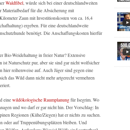
ner
Waldfibel
, würde sich bei einer deutschlandweiten
r Materialbedarf für die Absicherung mit
lometer Zaun mit Investitionskosten von ca. 16,4
chafhaltung) ergeben. Für eine deutschlandweite
schutzhunde benötigt. Die Anschaffungskosten hierfür
er Bio-Weidehaltung in freier Natur? Extensive
ist Naturschutz pur, aber sie sind gar nicht wolfsicher
 hier reihenweise auf. Auch Jäger sind gegen eine
sich das Wild dann nicht mehr artgerecht vermehren
riert.
nd eine
wildökologische Raumplanung
für Isegrim. Wo
nagen und wo darf er gar nicht hin. Der Vorschlag: In
lpinen Regionen (Kühe/Ziegen) hat er nichts zu suchen.
en oder auf Truppenübungsplätzen bleiben. Und
n Wölfen. Außerdem: Wieviel Wölfe sind vertretbar?