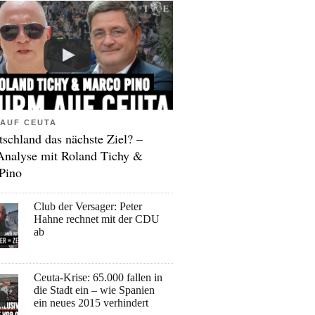
AUF CEUTA
tschland das nächste Ziel? –
Analyse mit Roland Tichy &
Pino
Club der Versager: Peter
Hahne rechnet mit der CDU
ab
Ceuta-Krise: 65.000 fallen in
die Stadt ein – wie Spanien
ein neues 2015 verhindert