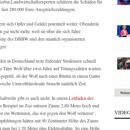
rbst.Landwirtschaftsexperten schätzen die Schäden für
d fast 280.000 Euro Ausgleichszahlungen.
rn sich Opfer und Gelder potentiell weiter. Obendrein
gar nicht mehr, weil sie über die sich Jahre
sung des DBBW und den staatlich organisierten
ger.
rden in Deutschland trotz föderaler Strukturen schnell
im Täter Wolf über zwei Jahre auf Tötungszahlen warten
eprüft, ob der Wolf nach einer Bluttat in einem Gatter
vische Umweltbürokratie braucht natürlich Zeit.
Weiter
sabwehr gibt es auch nicht: In einem
Leitfaden des
m Beispiel im Zoo müssen Zäune 2,80 Meter hoch und
VIDE
st ein Wettrüsten, das wir gegen den Wolf verlieren“,
mpfehlungen hätten mit 90 Zentimeter Höhe des Zauns
ei man bei 1,20 Meter plus Elektrodrähte. So eine Höhe