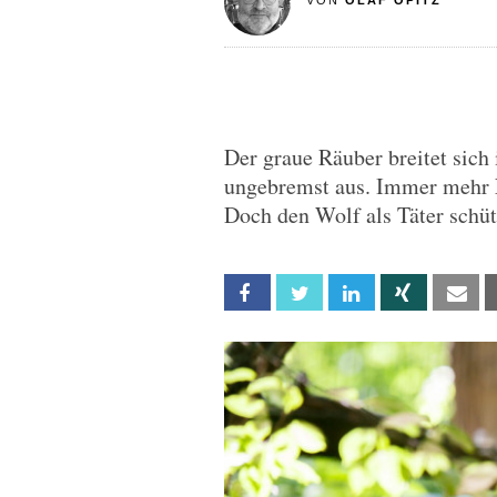
VON
OLAF OPITZ
Der graue Räuber breitet sich
ungebremst aus. Immer mehr N
Doch den Wolf als Täter schütz
Facebook
Twitter
Linkedin
Xing
Em