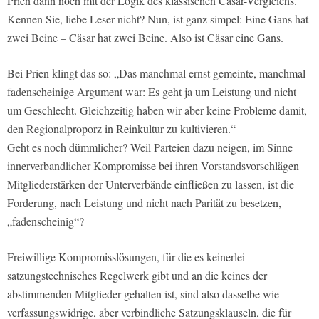
Prien dann noch mit der Logik des klassischen Cäsar-Vergleichs.
Kennen Sie, liebe Leser nicht? Nun, ist ganz simpel: Eine Gans hat
zwei Beine – Cäsar hat zwei Beine. Also ist Cäsar eine Gans.
Bei Prien klingt das so: „Das manchmal ernst gemeinte, manchmal
fadenscheinige Argument war: Es geht ja um Leistung und nicht
um Geschlecht. Gleichzeitig haben wir aber keine Probleme damit,
den Regionalproporz in Reinkultur zu kultivieren.“
Geht es noch dümmlicher? Weil Parteien dazu neigen, im Sinne
innerverbandlicher Kompromisse bei ihren Vorstandsvorschlägen
Mitgliederstärken der Unterverbände einfließen zu lassen, ist die
Forderung, nach Leistung und nicht nach Parität zu besetzen,
„fadenscheinig“?
Freiwillige Kompromisslösungen, für die es keinerlei
satzungstechnisches Regelwerk gibt und an die keines der
abstimmenden Mitglieder gehalten ist, sind also dasselbe wie
verfassungswidrige, aber verbindliche Satzungsklauseln, die für