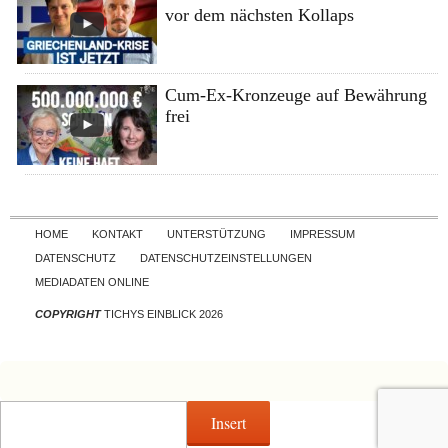
vor dem nächsten Kollaps
Cum-Ex-Kronzeuge auf Bewährung
frei
Skip to content
HOME
KONTAKT
UNTERSTÜTZUNG
IMPRESSUM
DATENSCHUTZ
DATENSCHUTZEINSTELLUNGEN
MEDIADATEN ONLINE
COPYRIGHT
TICHYS EINBLICK 2026
Insert