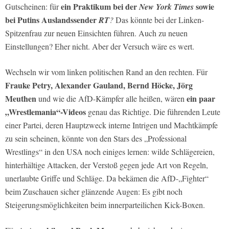
ein Praktikum bei der
sowie
Gutscheinen: für
New York Times
bei Putins Auslandssender
RT
?
Das könnte bei der Linken-
Spitzenfrau zur neuen Einsichten führen. Auch zu neuen
Einstellungen? Eher nicht. Aber der Versuch wäre es wert.
Wechseln wir vom linken politischen Rand an den rechten. Für
Frauke Petry, Alexander Gauland, Bernd Höcke, Jörg
Meuthen
ein paar
und wie die AfD-Kämpfer alle heißen, wären
„Wrestlemania“-Videos
genau das Richtige. Die führenden Leute
einer Partei, deren Hauptzweck interne Intrigen und Machtkämpfe
zu sein scheinen, könnte von den Stars des „Professional
Wrestlings“ in den USA noch einiges lernen: wilde Schlägereien,
hinterhältige Attacken, der Verstoß gegen jede Art von Regeln,
unerlaubte Griffe und Schläge. Da bekämen die AfD-„Fighter“
beim Zuschauen sicher glänzende Augen: Es gibt noch
Steigerungsmöglichkeiten beim innerparteilichen Kick-Boxen.