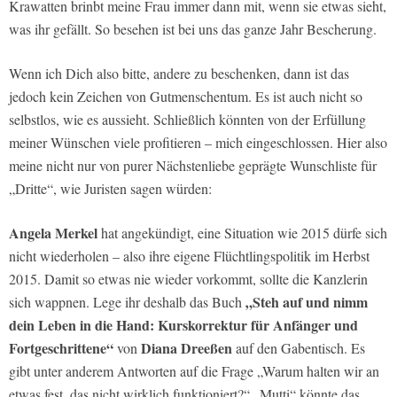
Krawatten brinbt meine Frau immer dann mit, wenn sie etwas sieht,
was ihr gefällt. So besehen ist bei uns das ganze Jahr Bescherung.
Wenn ich Dich also bitte, andere zu beschenken, dann ist das
jedoch kein Zeichen von Gutmenschentum. Es ist auch nicht so
selbstlos, wie es aussieht. Schließlich könnten von der Erfüllung
meiner Wünschen viele profitieren – mich eingeschlossen. Hier also
meine nicht nur von purer Nächstenliebe geprägte Wunschliste für
„Dritte“, wie Juristen sagen würden:
Angela Merkel
hat angekündigt, eine Situation wie 2015 dürfe sich
nicht wiederholen – also ihre eigene Flüchtlingspolitik im Herbst
2015. Damit so etwas nie wieder vorkommt, sollte die Kanzlerin
„Steh auf und nimm
sich wappnen. Lege ihr deshalb das Buch
dein Leben in die Hand: Kurskorrektur für Anfänger und
Fortgeschrittene“
Diana Dreeßen
von
auf den Gabentisch. Es
gibt unter anderem Antworten auf die Frage „Warum halten wir an
etwas fest, das nicht wirklich funktioniert?“ „Mutti“ könnte das