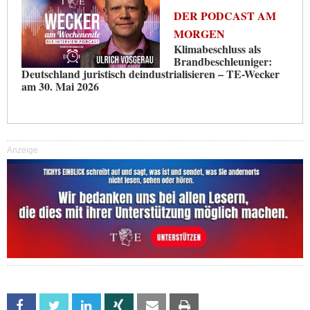
DER PODCAST AM
MORGEN
Klimabeschluss als
Brandbeschleuniger:
Deutschland juristisch deindustrialisieren – TE-Wecker
am 30. Mai 2026
Anzeige
Facebook
Twitter
Linkedin
Xing
Email
Print