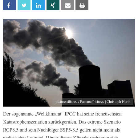
Facebook
Twitter
Linkedin
Xing
Email
Print
picture alliance / Panama Pictures | Christoph Hardt
Der sogenannte „Weltklimarat“ IPCC hat seine frenetischsten
Katastrophenszenarien zurückgerufen. Das extreme Szenario
RCP8.5 und sein Nachfolger SSP5-8.5 gelten nicht mehr als
realistischer Leitpfad. Hinter diesen Kürzeln verbergen sich