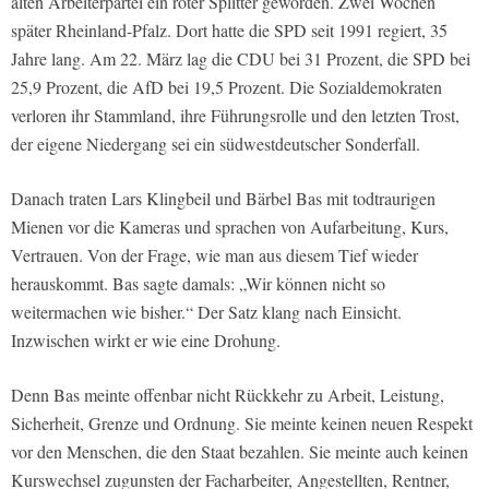
alten Arbeiterpartei ein roter Splitter geworden. Zwei Wochen
später Rheinland-Pfalz. Dort hatte die SPD seit 1991 regiert, 35
Jahre lang. Am 22. März lag die CDU bei 31 Prozent, die SPD bei
25,9 Prozent, die AfD bei 19,5 Prozent. Die Sozialdemokraten
verloren ihr Stammland, ihre Führungsrolle und den letzten Trost,
der eigene Niedergang sei ein südwestdeutscher Sonderfall.
Danach traten Lars Klingbeil und Bärbel Bas mit todtraurigen
Mienen vor die Kameras und sprachen von Aufarbeitung, Kurs,
Vertrauen. Von der Frage, wie man aus diesem Tief wieder
herauskommt. Bas sagte damals: „Wir können nicht so
weitermachen wie bisher.“ Der Satz klang nach Einsicht.
Inzwischen wirkt er wie eine Drohung.
Denn Bas meinte offenbar nicht Rückkehr zu Arbeit, Leistung,
Sicherheit, Grenze und Ordnung. Sie meinte keinen neuen Respekt
vor den Menschen, die den Staat bezahlen. Sie meinte auch keinen
Kurswechsel zugunsten der Facharbeiter, Angestellten, Rentner,