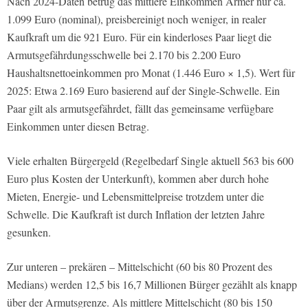
Nach 2024-Daten betrug das mittlere Einkommen Armer nur ca.
1.099 Euro (nominal), preisbereinigt noch weniger, in realer
Kaufkraft um die 921 Euro. Für ein kinderloses Paar liegt die
Armutsgefährdungsschwelle bei 2.170 bis 2.200 Euro
Haushaltsnettoeinkommen pro Monat (1.446 Euro × 1,5). Wert für
2025: Etwa 2.169 Euro basierend auf der Single-Schwelle. Ein
Paar gilt als armutsgefährdet, fällt das gemeinsame verfügbare
Einkommen unter diesen Betrag.
Viele erhalten Bürgergeld (Regelbedarf Single aktuell 563 bis 600
Euro plus Kosten der Unterkunft), kommen aber durch hohe
Mieten, Energie- und Lebensmittelpreise trotzdem unter die
Schwelle. Die Kaufkraft ist durch Inflation der letzten Jahre
gesunken.
Zur unteren – prekären – Mittelschicht (60 bis 80 Prozent des
Medians) werden 12,5 bis 16,7 Millionen Bürger gezählt als knapp
über der Armutsgrenze. Als mittlere Mittelschicht (80 bis 150