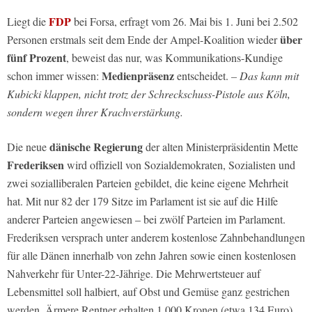
FDP
Liegt die
bei Forsa, erfragt vom 26. Mai bis 1. Juni bei 2.502
über
Personen erstmals seit dem Ende der Ampel-Koalition wieder
fünf Prozent
, beweist das nur, was Kommunikations-Kundige
Medienpräsenz
schon immer wissen:
entscheidet.
– Das kann mit
Kubicki klappen, nicht trotz der Schreckschuss-Pistole aus Köln,
sondern wegen ihrer Krachverstärkung.
dänische Regierung
Die neue
der alten Ministerpräsidentin Mette
Frederiksen
wird offiziell von Sozialdemokraten, Sozialisten und
zwei sozialliberalen Parteien gebildet, die keine eigene Mehrheit
hat. Mit nur 82 der 179 Sitze im Parlament ist sie auf die Hilfe
anderer Parteien angewiesen – bei zwölf Parteien im Parlament.
Frederiksen versprach unter anderem kostenlose Zahnbehandlungen
für alle Dänen innerhalb von zehn Jahren sowie einen kostenlosen
Nahverkehr für Unter-22-Jährige. Die Mehrwertsteuer auf
Lebensmittel soll halbiert, auf Obst und Gemüse ganz gestrichen
werden. Ärmere Rentner erhalten 1.000 Kronen (etwa 134 Euro)