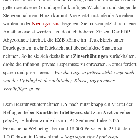
gelten sie als eine Grundlage für künftiges Wachstum und steigende
Steuereinnahmen. Hinzu kommt: Viele jetzt auslaufende Anleihen
wurden in der
Niedrigzinsära
begeben. Sie müssen jetzt durch neue
Anleihen ersetzt werden – zu deutlich höheren Zinsen. Der FDP-
EZB
Abgeordnete fürchtet, die
könnte im Teufelskreis unter
Druck geraten, mehr Rücksicht auf überschuldete Staaten zu
Zinserhöhungen
nehmen. Sollte sie sich deshalb mit
zurückhalten,
drohe die Inflation, private Ersparnisse zu entwerten. Körner fordert
sparen und priorisieren.
– Wer die Lage so präzise sieht, weiß auch
von der Unfähigkeit der politischen Klasse, irgend etwas
Vernünftiges zu tun.
EY
Dem Beratungsunternehmen
nach nutzt knapp ein Viertel der
Künstliche Intelligenz,
Arzt
Befragten lieber
statt zum
zu gehen
(Funke).
Erhoben wurde das im „AI Sentiment Index 2026 –
Fokusthema Wellbeing“ bei rund 18.000 Personen in 23 Ländern,
1.000 davon in Deutschland.
– Sozusagen eine Apotheken-