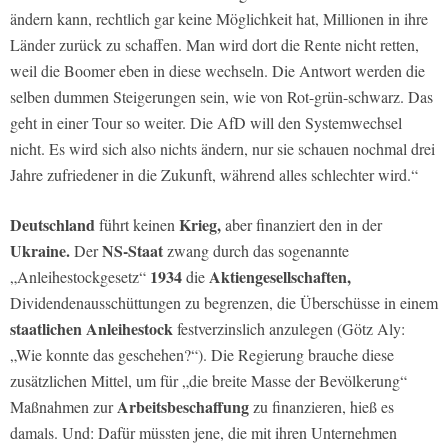
ändern kann, rechtlich gar keine Möglichkeit hat, Millionen in ihre
Länder zurück zu schaffen. Man wird dort die Rente nicht retten,
weil die Boomer eben in diese wechseln. Die Antwort werden die
selben dummen Steigerungen sein, wie von Rot-grün-schwarz. Das
geht in einer Tour so weiter. Die AfD will den Systemwechsel
nicht. Es wird sich also nichts ändern, nur sie schauen nochmal drei
Jahre zufriedener in die Zukunft, während alles schlechter wird.“
Deutschland
Krieg,
führt keinen
aber finanziert den in der
Ukraine.
NS-Staat
Der
zwang durch das sogenannte
1934
Aktiengesellschaften,
„Anleihestockgesetz“
die
Dividendenausschüttungen zu begrenzen, die Überschüsse in einem
staatlichen Anleihestock
festverzinslich anzulegen (Götz Aly:
„Wie konnte das geschehen?“). Die Regierung brauche diese
zusätzlichen Mittel, um für „die breite Masse der Bevölkerung“
Arbeitsbeschaffung
Maßnahmen zur
zu finanzieren, hieß es
damals. Und: Dafür müssten jene, die mit ihren Unternehmen