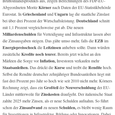
Bruttoinlandsprodukts aus, zeigen Berechnungen des FDP-EU-
Körner
Abgeordneten Moritz
nach Daten der EU-Statistikbehörde
Griechenland
Ungarn
Eurostat. In
und
lag die staatliche Zinslast
Deutschland
bei über drei Prozent der Wirtschaftsleistung.
schnitt
mit 1,1 Prozent vergleichsweise gut ab. Die neuen
Milliardenschulden
für Verteidigung und Infrastruktur lassen aber
EZB
die Zinsausgaben steigen. Das gälte umso mehr, falls die
im
Energiepreisschock
Leitzinsen
die
anheben sollte. Dann würden
Kredite noch teurer.
zusätzliche
Bereits jetzt wächst an den
Inflation,
Märkten die Sorge vor
Investoren verkaufen mehr
Staatsanleihen.
Kurse
Rendite
Das drückt die
und treibt die
hoch.
Selbst die Rendite deutscher zehnjähriger Bundesanleihen liegt mit
fast drei Prozent pro Jahr so hoch wie seit 2010 nicht mehr. Körners
Großteil
Neuverschuldung
Rechnung zeigt, dass ein
der
der EU-
Zinskosten
Länder mittlerweile für
draufgeht. Der italienische Staat
zahlte 2025 mehr Zinsen, als er neue Schulden aufnahm. So führt
Zinsaufwand
Schulden,
schon der
zu neuen
es bleibt wenig Raum
für Investitionen in Infrastruktur, Bildung oder Innovationen. Dabei