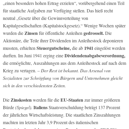
„einen besonders hohen Ertrag erzielen“, vorübergehend einen Teil
für staatliche Aufgaben zur Verfüging stellen. Das hieß recht
neutral „Gesetz über die Gewinnverteilung von
Kapitalgesellschaften (Kapitalstockgesetz).“ Wenige Wochen später
Zinsen
gedrosselt.
wurden die
für öffentliche Anleihen
Die
Aktionäre, die Teile ihrer Dividenden im Anleihestock deponieren
Steuergutscheine,
1941
mussten, erhielten
die ab
eingelöst werden
Dividendenabgabeverordnung,
durften. Im Juni 1941 erging eine
die ermöglichte, Auszahlungen aus dem Anleihestock auf nach dem
Krieg zu vertagen.
– Der Rest ist bekannt. Das Arsenal von
Sozialisten zur Schröpfung von Bürgern und Unternehmen gleicht
sich in den verschiedensten Zeiten.
Zinskosten
EU-Staaten
Die
werden für die
zur immer größeren
Italiens
Bürde
(Spiegel).
Staatsverschuldung beträgt 137 Prozent
der jährlichen Wirtschaftsleistung. Die staatlichen Zinszahlungen
machten im letzten Jahr 3,9 Prozent des italienischen