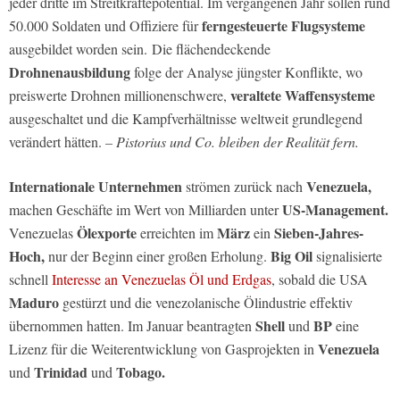
jeder dritte im Streitkräftepotential. Im vergangenen Jahr sollen rund
ferngesteuerte Flugsysteme
50.000 Soldaten und Offiziere für
ausgebildet worden sein. Die flächendeckende
Drohnenausbildung
folge der Analyse jüngster Konflikte, wo
veraltete Waffensysteme
preiswerte Drohnen millionenschwere,
ausgeschaltet und die Kampfverhältnisse weltweit grundlegend
verändert hätten.
– Pistorius und Co. bleiben der Realität fern.
Internationale Unternehmen
Venezuela,
strömen zurück nach
US-Management.
machen Geschäfte im Wert von Milliarden unter
Ölexporte
März
Sieben-Jahres-
Venezuelas
erreichten im
ein
Hoch,
Big Oil
nur der Beginn einer großen Erholung.
signalisierte
schnell
Interesse an Venezuelas Öl und Erdgas
, sobald die USA
Maduro
gestürzt und die venezolanische Ölindustrie effektiv
Shell
BP
übernommen hatten. Im Januar beantragten
und
eine
Venezuela
Lizenz für die Weiterentwicklung von Gasprojekten in
Trinidad
Tobago.
und
und