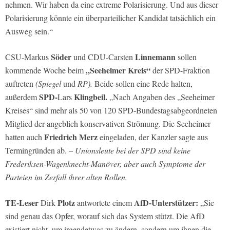
nehmen. Wir haben da eine extreme Polarisierung. Und aus dieser
Polarisierung könnte ein überparteilicher Kandidat tatsächlich ein
Ausweg sein.“
Söder
Linnemann
CSU-Markus
und CDU-Carsten
sollen
„Seeheimer Kreis“
kommende Woche beim
der SPD-Fraktion
auftreten
(Spiegel
und
RP).
Beide sollen eine Rede halten,
SPD-
Klingbeil.
außerdem
Lars
„Nach Angaben des „Seeheimer
Kreises“ sind mehr als 50 von 120 SPD-Bundestagsabgeordneten
Mitglied der angeblich konservativen Strömung. Die Seeheimer
Friedrich Merz
hatten auch
eingeladen, der Kanzler sagte aus
Termingründen ab.
– Unionsleute bei der SPD sind keine
Frederiksen-Wagenknecht-Manöver, aber auch Symptome der
Parteien im Zerfall ihrer alten Rollen.
TE-Leser
Plotz
AfD-Unterstützer:
Dirk
antwortete einem
„Sie
sind genau das Opfer, worauf sich das System stützt. Die AfD
existiert nicht, um irgendetwas zu ändern, sondern um ihnen die