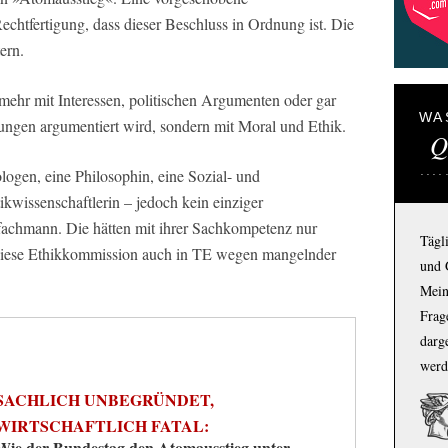
Rechtfertigung, dass dieser Beschluss in Ordnung ist. Die
ern.
t mehr mit Interessen, politischen Argumenten oder gar
WA
ungen argumentiert wird, sondern mit Moral und Ethik.
Q
logen, eine Philosophin, eine Sozial- und
tikwissenschaftlerin – jedoch kein einziger
achmann. Die hätten mit ihrer Sachkompetenz nur
Tägl
 diese Ethikkommission auch in TE wegen mangelnder
und 
Mein
Frage
darg
werd
SACHLICH UNBEGRÜNDET,
WIRTSCHAFTLICH FATAL:
Wie der Bundestag den Atomausstieg unter