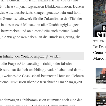
t« (Thess) in jener legendären Ethikkommission. Dessen
g des Abschlussberichts klangen genauso hehr und hohl
 Gemeinschaftswerk für die Zukunft«, so der Titel der
in diesen zwei Monaten in aller Unabhängigkeit getan
h hervorheben und an dieser Stelle auch meinen Dank
, die wir genossen haben, an die Bundesregierung, die
STURM 
Ist Deu
Ceuta-
mir Inhalte von Youtube angezeigt werden.
Marco 
ht die Frage »Atomausstieg – richtig oder falsch«
ofessoren tatsächlich unabhängig votiert haben und damit
, »welches die Gesellschaft beamteten Hochschullehrern
ert eine Diskussion über die tatsächliche Unabhängigkeit
r damaligen Ethikkommission ist immer noch eine der
gen »Energiewende«. Auf dieses Votum stützte sich