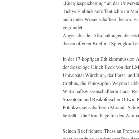
„Energiespeicherung“ an der Universität
Tichys Einblick veröffentlichte im Mai 
auch unter Wissenschaftlern hervor. Es
gegründet.
Angesichts der Abschaltungen der let
diesen offenen Brief mit Sprengkraft e
In der 17-köpfigen Ethikkommission A
der Soziologe Ulrich Beck von der L
Universität Würzburg, der Forst- und
Cottbus, die Philosophin Weyma Lübbe 
Wirtschaftswissenschaftlerin Lucia Re
Soziologe und Risikoforscher Ortwin Re
Politikwissenschaftlerin Miranda Schr
bestellt – die Grundlage für den Atoma
Seinen Brief richtete Thess an Profess
nicht irgendwer, sondern war Präside