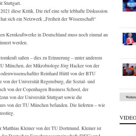
 Stuttgart.
2021 diese Kritik. Die rief eine sehr lebhafte Diskussion
 hat sich ein Netzwerk „Freiheit der Wissenschaft“
zten Kernkraftwerke in Deutschland muss noch einmal an
rinnert werden.
tomkraft saßen – dies zu Erinnerung – unter anderem
MU München, der Mikrobiologe Jörg Hacker von der
 Bodenwissenschaftler Reinhard Hüttl von der BTU
von der Universität Regensburg, die Sozial- und
isch von der Copenhagen Business School, der
nn von der Universität Stuttgart sowie die
Weiter
eurs von der TU München befanden. Die lieferten – wie
usstieg.
VIDE
or Matthias Kleiner von der TU Dortmund. Kleiner ist
nt der Deutschen Forschungsgemeinschaft (DFG) und