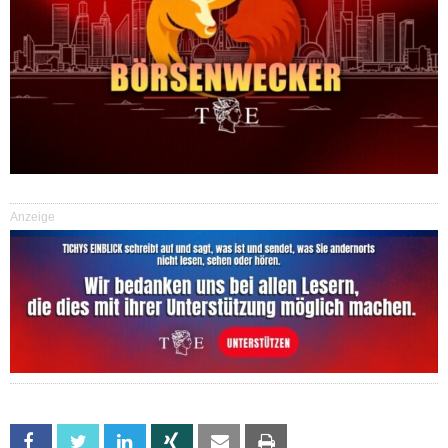
Anzeige
Facebook
Twitter
Linkedin
Xing
Email
Print