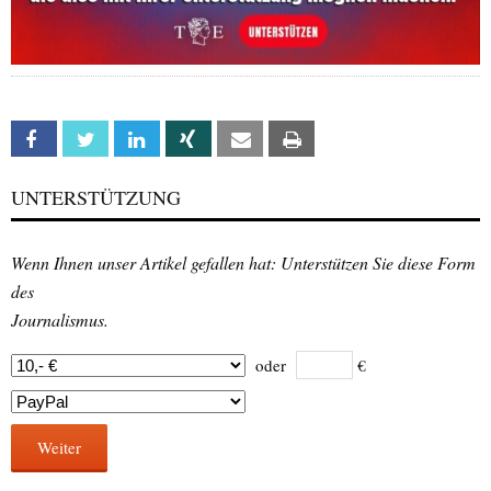
Facebook
Twitter
Linkedin
Xing
Email
Print
UNTERSTÜTZUNG
Wenn Ihnen unser Artikel gefallen hat: Unterstützen Sie diese Form
des
Journalismus.
oder
€
Weiter