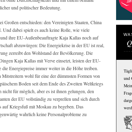
licher und politischer Bedeutung.
i Großen entschieden: den Vereinigten Staaten, China
Und dabei spielt es auch keine Rolle, wie viele
WA
 und ihre EU-Außenbeauftragte Kaja Kallas noch auf
Q
schaft abzuwürgen: Die Energiekrise in der EU ist real,
erung zerreibt den Wohlstand der Bevölkerung. Die
 Dingen Kaja Kallas mit Verve einsetzt, leisten der EU-
e die Energiepreise immer weiter in die Höhe treiben.
Tägl
en Mitstreitern wohl für eine der dümmsten Formen von
und 
ropäischem Boden seit dem Ende des Zweiten Weltkriegs
Mein
h nicht für möglich, aber es ist ihnen gelungen, den
Frage
ranten der EU vollständig zu verprellen und sich durch
darg
ts auf Kriegsfuß mit Moskau zu begeben. Das
werd
egenwärtig wahrlich keine Personalprobleme zu