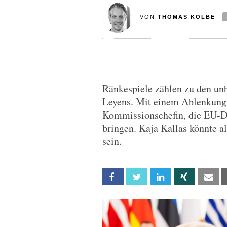
VON
THOMAS KOLBE
Ränkespiele zählen zu den un
Leyens. Mit einem Ablenkung
Kommissionschefin, die EU-Dip
bringen. Kaja Kallas könnte 
sein.
Facebook
Twitter
Linkedin
Xing
Em