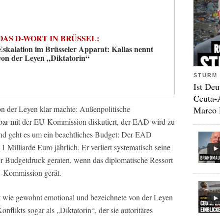
DAS D-WORT IN BRÜSSEL:
Eskalation im Brüsseler Apparat: Kallas nennt
von der Leyen „Diktatorin“
STURM 
Ist Deu
Ceuta-
on der Leyen klar machte: Außenpolitische
Marco 
bar mit der EU-Kommission diskutiert, der EAD wird zu
und geht es um ein beachtliches Budget: Der EAD
1 Milliarde Euro jährlich. Er verliert systematisch seine
r Budgetdruck geraten, wenn das diplomatische Ressort
EU-Kommission gerät.
eit wie gewohnt emotional und bezeichnete von der Leyen
flikts sogar als „Diktatorin“, der sie autoritäres