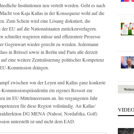
iedliche Institutionen neu verteilt werden. Geht es nach
e Macht von Kaja Kallas in der Konsequenz wohl auf die
. Zum Schein wird eine Lösung diskutiert, die
der EU auf die Nationalstaaten zurückzuverlagern.
sen schneller reagieren müsse und effizientere Prozesse
der Gegenwart wieder gerecht zu werden. Jedermann
dass in Brüssel sowie in Berlin und Paris alle derzeit
auf eine weitere Zentralisierung politischer Kompetenz
r EU-Kommission drängen.
ampf zwischen von der Leyen und Kallas ganz konkrete
Weiter
-Kommissionspräsidentin ein eigenes Ressort zur
äten im EU-Mittelmeerraum an. Im vergangenen Jahr
mpetenzen für diese Region vollständig. An Kallas‘
VIDE
eraldirektion DG MENA (Nahost, Nordafrika, Golf)
sion unterstellt ist und nicht dem EAD.