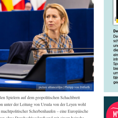
picture alliance/dpa | Philipp von Ditfurth
ßen Spielern auf dem geopolitischen Schachbrett
 unter der Leitung von Ursula von der Leyen wohl
in machtpolitischer Scherbenhaufen – eine Europäische
eren ohne Durchschlagskraft und mit einem beinahe