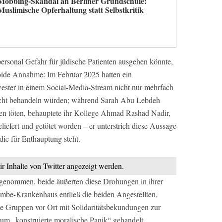
Mobbing-Skandal an Berliner Grundschule:
Muslimische Opferhaltung statt Selbstkritik
sonal Gefahr für jüdische Patienten ausgehen könnte,
anoide Annahme: Im Februar 2025 hatten ein
ster in einem Social-Media-Stream nicht nur mehrfach
n nicht behandeln würden; während Sarah Abu Lebdeh
nten töten, behauptete ihr Kollege Ahmad Rashad Nadir,
eliefert und getötet worden – er unterstrich diese Aussage
ie für Enthauptung steht.
ir Inhalte von Twitter angezeigt werden.
enommen, beide äußerten diese Drohungen in ihrer
be-Krankenhaus entließ die beiden Angestellten,
he Gruppen vor Ort mit Solidaritätsbekundungen zur
h um „konstruierte moralische Panik“ gehandelt.