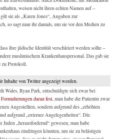
thalten, weisen nicht ihren echten Namen auf –
gilt sie als „Karen Jones“, Angaben zur
ich, so sagt man ihr damals, um sie vor den Medien zu
ass ihre jüdische Identität verschleiert werden sollte –
sondere muslimischem Krankenhauspersonal. Das gab sie
s
zu Protokoll.
ir Inhalte von Twitter angezeigt werden.
h Wales, Ryan Park, entschuldigte sich zwar bei
 Formulierungen daran fest
, man habe die Patientin zwar
genen Angestellten, sondern aufgrund des „erhöhten
und aufgrund „externer Angelegenheiten“. Die
ür Juden „herausfordernd“ gewesen, man habe
ankenhaus eindringen könnten, um sie zu belästigen
lar sagen, dass es nicht darum ging, sie vor Personal