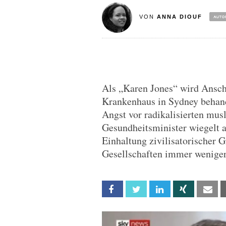
VON
ANNA DIOUF
Als „Karen Jones“ wird Ansch
Krankenhaus in Sydney behan
Angst vor radikalisierten mus
Gesundheitsminister wiegelt ab
Einhaltung zivilisatorischer 
Gesellschaften immer weniger
Facebook
Twitter
Linkedin
Xing
Em