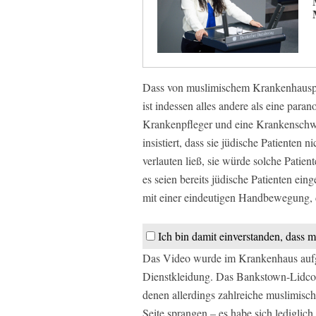
Dass von muslimischem Krankenhausper
ist indessen alles andere als eine par
Krankenpfleger und eine Krankenschwe
insistiert, dass sie jüdische Patiente
verlauten ließ, sie würde solche Patie
es seien bereits jüdische Patienten eing
mit einer eindeutigen Handbewegung, d
Ich bin damit einverstanden, dass m
Das Video wurde im Krankenhaus aufg
Dienstkleidung. Das Bankstown-Lidcom
denen allerdings zahlreiche muslimisc
Seite sprangen – es habe sich lediglic