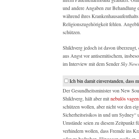
und andere Angaben zur Behandlung en
während ihres Krankenhausaufenthalts 
Religionszugehörigkeit fehlen. Angebl
schützen.
Shikhverg jedoch ist davon überzeugt, d
aus Angst vor antisemitischem, insbe
im Interview mit dem Sender
Sky New
Ich bin damit einverstanden, dass m
Der Gesundheitsminister von New Sout
Shikhverg, hält aber mit
nebulös vagen
schützen wollen, aber nicht vor den ei
Sicherheitsrisikos in und um Sydney“ 
Umstände seien zu diesem Zeitpunkt f
verhindern wollen, dass Fremde ins Kr
oder zu bedrohen. Hingegen wolle er „k