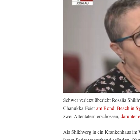
Schwer verletzt überlebt Rosalia Shi
Chanukka-Feier
am Bondi Beach in S
zwei Attentätern erschossen,
darunter 
Als Shikhverg in ein Krankenhaus im W
ihrem Patientenarmband geändert. Ohn