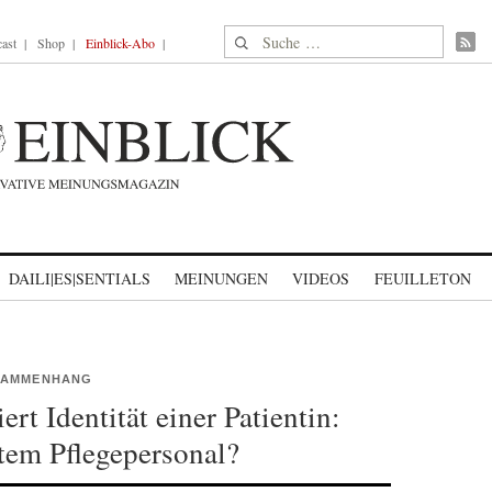
Suche nach:
ast
Shop
Einblick-Abo
DAILI|ES|SENTIALS
MEINUNGEN
VIDEOS
FEUILLETON
USAMMENHANG
rt Identität einer Patientin:
rtem Pflegepersonal?