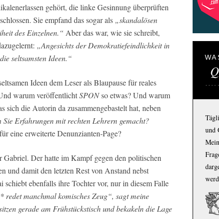
ikalenerlassen gehört, die linke Gesinnung überprüften
schlossen. Sie empfand das sogar als
„skandalösen
iheit des Einzelnen.“
Aber das war, wie sie schreibt,
dazugelernt:
„Angesichts der Demokratiefeindlichkeit in
die seltsamsten Ideen.“
WA
Q
seltsamen Ideen dem Leser als Blaupause für reales
Und warum veröffentlicht
SPON
so etwas? Und warum
as sich die Autorin da zusammengebastelt hat, neben
Tägl
Sie Erfahrungen mit rechten Lehrern gemacht?
und 
ür eine erweiterte Denunzianten-Page?
Mein
Frage
 Gabriel. Der hatte im Kampf gegen den politischen
darg
n und damit den letzten Rest von Anstand nebst
werd
 schiebt ebenfalls ihre Tochter vor, nur in diesem Falle
* redet manchmal komisches Zeug“, sagt meine
 sitzen gerade am Frühstückstisch und bekakeln die Lage