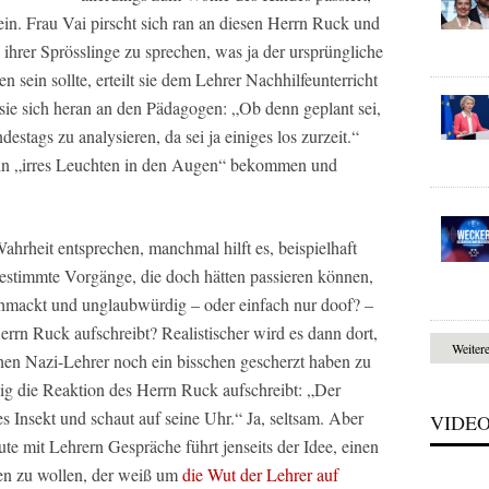
sein. Frau Vai pirscht sich ran an diesen Herrn Ruck und
 ihrer Sprösslinge zu sprechen, was ja der ursprüngliche
sein sollte, erteilt sie dem Lehrer Nachhilfeunterricht
sie sich heran an den Pädagogen: „
Ob denn geplant sei,
estags zu analysieren, da sei ja einiges los zurzeit.“
in
„irres Leuchten in den Augen“
bekommen und
hrheit entsprechen, manchmal hilft es, beispielhaft
stimmte Vorgänge, die doch hätten passieren können,
chmackt und unglaubwürdig – oder einfach nur doof? –
Herrn Ruck aufschreibt? Realistischer wird es dann dort,
Weiter
hen Nazi-Lehrer noch ein bisschen gescherzt haben zu
dig die Reaktion des Herrn Ruck aufschreibt: „Der
s Insekt und schaut auf seine Uhr.“ Ja, seltsam. Aber
VIDE
ute mit Lehrern Gespräche führt jenseits der Idee, einen
ren zu wollen, der weiß um
die Wut der Lehrer auf