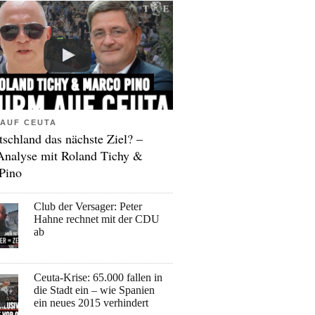
AUF CEUTA
tschland das nächste Ziel? –
Analyse mit Roland Tichy &
Pino
Club der Versager: Peter
Hahne rechnet mit der CDU
ab
Ceuta-Krise: 65.000 fallen in
die Stadt ein – wie Spanien
ein neues 2015 verhindert