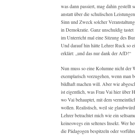
was dann passiert, mag dahin gestellt 
anstatt über die schulischen Leistungen
Sinn und Zweck solcher Veranstaltungen 
in Demokratie. Ganz unschuldig tastet 
im Unterricht mal eine Sitzung des Bund
Und darauf hin hätte Lehrer Ruck so e
erklärt:
„und das nur dank der AfD!“
Nun muss so eine Kolumne nicht der Wa
exemplarisch vorzugehen, wenn man be
bildhaft machen will. Aber wie abges
ist eigentlich, was Frau Vai hier über 
wo Vai behauptet, mit dem vermeintlic
wollen. Realistisch, weil sie glaubwür
Lehrer betrachtet mich wie ein seltsame
keineswegs ein seltenes Insekt. Wer he
die Pädagogen bespitzeln oder vorfüh