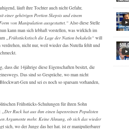
uhigend, läuft ihre Tochter auch nicht Gefahr,
 mit einer gehörigen Portion Skepsis und einem
Form von Manipulation ausgestattet.“
Also diese Stelle
nun kann man sich lebhaft vorstellen, was wirklich im
 am
„Frühstückstisch die Lage der Nation bekakeln“
will
 verdrehen, nicht nur, weil wieder das Nutella fehlt und
schmeckt.
g, dass die 14jährige diese Eigenschaften besitzt, die
es keineswegs. Das sind so Gespräche, wo man nicht
Blockwart-Gen und sei es noch so sparsam vorhanden,
olitischen Frühstücks-Schulungen für ihren Sohn
:
„Der Ruck hat aus ihm einen lupenreinen Populisten
chen Argumente mehr. Keine Ahnung, ob sich das wieder
gt sich, wo der Junge das her hat. ist er manipulierbarer