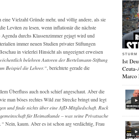
eine Vielzahl Gründe mehr, und völlig andere, als sie
die Leviten zu lesen, wenn inflationär die nächste
me Agenda durchs Klassenzimmer gejagt wird und
terialien immer neuen Studien privater Stiftungen
Beschau in vielerlei Hinsicht als ungeeignet erweisen
STURM 
wöchentlich belehren Autoren der Bertelsmann-Stiftung
Ist Deu
um Beispiel die Lehrer.“
, berichtete gerade die
Ceuta-
Marco 
lem Überfluss auch noch schief angeschaut. Aber die
ie man böses rechtes Wild zur Strecke bringt und legt
n und finde nichts über eine AfD-Mitgliedschaft. Ruck
itsgemeinschaft für Heimatkunde – was seine Privatsache
.“
Nein, kaum. Aber es ist schon arg verdächtig, Frau