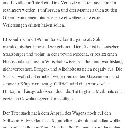
und Pavullo am Tatort ein. Drei Verletzte mussten noch am Ort
reanimiert werden. Fünf Frauen und drei Männer zählen zu den
Opfern, von denen mindestens zwei weitere schwerste
Verletzungen erlitten haben sollen.
El Koudri wurde 1995 in Seriate bei Bergamo als Sohn
marokkanischer Einwanderer geboren. Der Täter ist italienischer
Staatsbürger und wohnt in der Provinz Modena, er besitzt einen
Hochschulabschluss in Wirtschaftswissenschaften und war bislang
nicht vorbestraft. Drogen- und Alkoholtests fielen negativ aus. Die
Staatsanwaltschaft ermittelt wegen versuchten Massenmords und
schwerer Körperverletzung. Offiziell wird ein terroristischer
Hintergrund ausgeschlossen, doch die Tat trägt alle Merkmale einer
gezielten Gewalttat gegen Unbeteiligte.
Der Täter stach nach dem Anprall des Wagens noch auf den
Software-Entwickler Luca Signorelli ein, der ihn aufhalten wollte,
und verletzte ihn am Kopf. Vier bis fünf Passanten verfolgten den