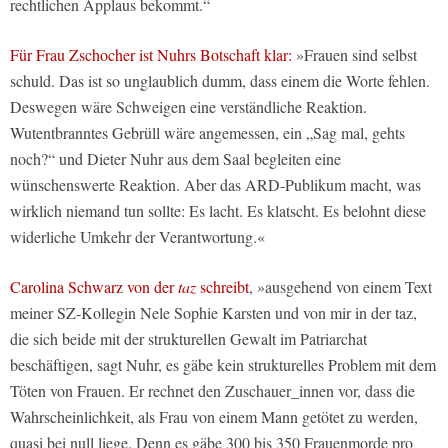
rechtlichen Applaus bekommt.“
Für Frau Zschocher ist Nuhrs Botschaft klar:
»Frauen sind selbst
schuld. Das ist so unglaublich dumm, dass einem die Worte fehlen.
Deswegen wäre Schweigen eine verständliche Reaktion.
Wutentbranntes Gebrüll wäre angemessen, ein „Sag mal, gehts
noch?“ und Dieter Nuhr aus dem Saal begleiten eine
wünschenswerte Reaktion. Aber das ARD-Publikum macht, was
wirklich niemand tun sollte: Es lacht. Es klatscht. Es belohnt diese
widerliche Umkehr der Verantwortung.«
Carolina Schwarz von der
taz
schreibt
, »ausgehend von einem Text
meiner SZ-Kollegin Nele Sophie Karsten und von mir in der taz,
die sich beide mit der strukturellen Gewalt im Patriarchat
beschäftigen, sagt Nuhr, es gäbe kein strukturelles Problem mit dem
Töten von Frauen. Er rechnet den Zuschauer_innen vor, dass die
Wahrscheinlichkeit, als Frau von einem Mann getötet zu werden,
quasi bei null liege. Denn es gäbe 300 bis 350 Frauenmorde pro