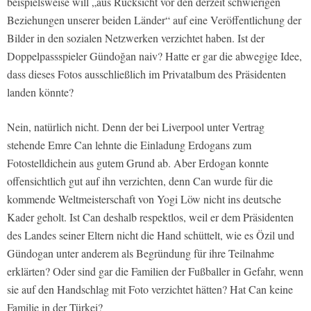
beispielsweise will „aus Rücksicht vor den derzeit schwierigen
Beziehungen unserer beiden Länder“ auf eine Veröffentlichung der
Bilder in den sozialen Netzwerken verzichtet haben. Ist der
Doppelpassspieler Gündoğan naiv? Hatte er gar die abwegige Idee,
dass dieses Fotos ausschließlich im Privatalbum des Präsidenten
landen könnte?
Nein, natürlich nicht. Denn der bei Liverpool unter Vertrag
stehende Emre Can lehnte die Einladung Erdogans zum
Fotostelldichein aus gutem Grund ab. Aber Erdogan konnte
offensichtlich gut auf ihn verzichten, denn Can wurde für die
kommende Weltmeisterschaft von Yogi Löw nicht ins deutsche
Kader geholt. Ist Can deshalb respektlos, weil er dem Präsidenten
des Landes seiner Eltern nicht die Hand schüttelt, wie es Özil und
Gündogan unter anderem als Begründung für ihre Teilnahme
erklärten? Oder sind gar die Familien der Fußballer in Gefahr, wenn
sie auf den Handschlag mit Foto verzichtet hätten? Hat Can keine
Familie in der Türkei?