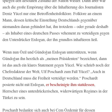
spiegelt den desolaten Zustand der Nation wieder. Dann aber war
auch die große Empörung über die Inhaftierung des Journalisten
Deniz Yücel nur eine Betroffenheitsfolklore. Folklore an einem
Mann, dessen kritische Einstellung Deutschlands gegenüber
niemanden daran gehindert hat, ihn trotzdem – oder gerade deshalb
– als Inhaber eines deutschen Passes vehement zu verteidigen gegen
den Unterdrücker Erdogan, der ihn grundlos inhaftieren ließ.
Wenn nun Özil und Gündoğan Erdogan unterstützen, wenn
Gündoğan ihn herzlich als „meinen Präsidenten“ bezeichnet, dann
ist das auch ein klares Statement gegen Yücel. Wie schrieb noch der
Chefredakteur der Welt, Ulf Poschardt zum Fall Yücel? „Auch in
Deutschland muss die Freiheit verteidigt werden.“ Poschardt
posierte nicht mit Erdogan,
er bescheinigte ihm stattdessen
,
Herrscher eines unterdrückerischen, widerwärtigen Regimes in der
Türkei zu sein.
Poschardt bedankte sich auch bei Cem Özdemir für dessen