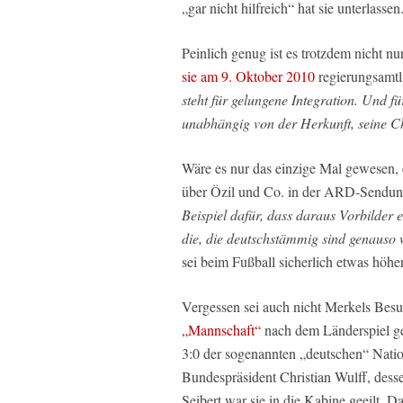
„gar nicht hilfreich“ hat sie unterlasse
Peinlich genug ist es trotzdem nicht n
sie am 9. Oktober 2010
regierungsamtl
steht für gelungene Integration. Und fü
unabhängig von der Herkunft, seine C
Wäre es nur das einzige Mal gewesen, d
über Özil und Co. in der ARD-Sendung
Beispiel dafür, dass daraus Vorbilder 
die, die deutschstämmig sind genauso wi
sei beim Fußball sicherlich etwas höher
Vergessen sei auch nicht Merkels Be
„Mannschaft“
nach dem Länderspiel ge
3:0 der sogenannten „deutschen“ Nati
Bundespräsident Christian Wulff, des
Seibert war sie in die Kabine geeilt. D