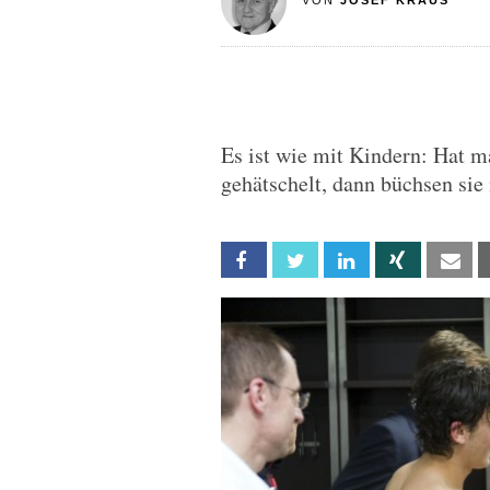
VON
JOSEF KRAUS
Es ist wie mit Kindern: Hat m
gehätschelt, dann büchsen sie
Facebook
Twitter
Linkedin
Xing
Em