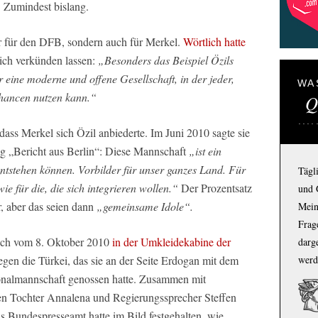
n. Zumindest bislang.
ur für den DFB, sondern auch für Merkel.
Wörtlich hatte
ich verkünden lassen:
„Besonders das Beispiel Özils
r eine moderne und offene Gesellschaft, in der jeder,
WA
hancen nutzen kann.“
Q
ass Merkel sich Özil anbiederte. Im Juni 2010 sagte sie
 „Bericht aus Berlin“: Diese Mannschaft
„ist ein
entstehen können. Vorbilder für unser ganzes Land. Für
Tägl
e für die, die sich integrieren wollen.“
Der Prozentsatz
und 
, aber das seien dann
„gemeinsame Idole“.
Mein
Frage
such vom 8. Oktober 2010
in der Umkleidekabine der
darg
werd
gen die Türkei, das sie an der Seite Erdogan mit dem
onalmannschaft genossen hatte. Zusammen mit
sen Tochter Annalena und Regierungssprecher Steffen
as Bundespresseamt hatte im Bild festgehalten, wie