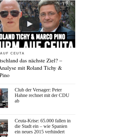
AUF CEUTA
tschland das nächste Ziel? –
Analyse mit Roland Tichy &
Pino
Club der Versager: Peter
Hahne rechnet mit der CDU
ab
Ceuta-Krise: 65.000 fallen in
die Stadt ein – wie Spanien
ein neues 2015 verhindert