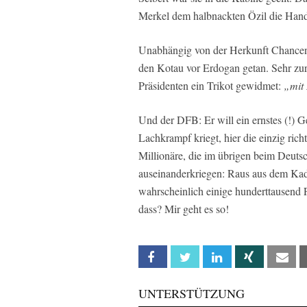
Merkel dem halbnackten Özil die Hand 
Unabhängig von der Herkunft Chancen
den Kotau vor Erdogan getan. Sehr z
Präsidenten ein Trikot gewidmet:
„mit 
Und der DFB: Er will ein ernstes (!) 
Lachkrampf kriegt, hier die einzig ric
Millionäre, die im übrigen beim Deutsc
auseinanderkriegen: Raus aus dem Kader
wahrscheinlich einige hunderttausend 
dass? Mir geht es so!
Facebook
Twitter
Linkedin
Xing
Em
UNTERSTÜTZUNG