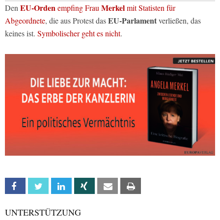
EU-Orden
Merkel
Den
empfing Frau
mit Statisten für
EU-Parlament
Abgeordnete
, die aus Protest das
verließen, das
keines ist.
Symbolischer geht es nicht
.
Facebook
Twitter
Linkedin
Xing
Email
Print
UNTERSTÜTZUNG