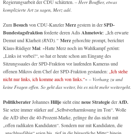
Regierungsarbeit der CDU schätzten.
– Herr Bouffier, etwas
komplizierte Art zu sagen, Merz adé.
Besuch
Merz
SPD-
Zum
von CDU-Kanzler
gestern in der
Bundestagsfraktion
Ahmetovic
forderte deren Adis
: „Ich erwarte
Merz
Demut und Klarheit
(RND).“
gehorchte prompt, berichtet
Mai
Klaus-Rüdiger
: »Hatte Merz noch im Wahlkampf getönt:
„Links ist vorbei!“, so hat er heute schon am Eingang des
Sitzungssaales der SPD-Fraktion vor laufenden Kameras und
offenen Mikros dem Chef der SPD-Fraktion gestanden:
„Ich stehe
nicht nur links, ich komme auch von links.“
«
– Vorhang zu und
keine Fragen offen. So geht das weiter, bis es nicht mehr weitergeht.
Politikberater
Hillje
neue Strategie
AfD.
Johannes
sieht eine
der
Sie setze immer stärker auf „Selbstverharmlosung im Ton“. Wolle
die AfD über die 40-Prozent-Marke, gelinge ihr das nicht mit
„offen radikalen Kandidaten“. Sondern nur mit Kandidaten, die
„anschlussfähig“ seien bis „tief in die bürgerliche Mitte“ hinein.