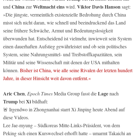
China
Weltmacht eins
Viktor Davis Hanson
und
zur
wird.
sagt:
»Die jüngste, vermeintlich existenzielle Bedrohung durch China
misst sich nicht daran, wie schnell und beeindruckend das Land
seine frühere Schwäche, Armut und Bedeutungslosigkeit
überwunden hat. Entscheidend ist vielmehr, inwieweit sein System
einen dauerhaften Aufstieg gewährleistet und ob sein politisches
System, seine Nahrungsmittel- und Treibstoffkapazitäten, sein
Militär und seine Wissenschaft mit denen der USA mithalten
können.
Bisher ist China, wie alle seine Rivalen der letzten hundert
Jahre, in dieser Hinsicht weit davon entfernt.«
Aric Chen
Lage
,
Epoch Times
Media Group fasst die
nach
Trump
Xi
bei
bildhaft:
🚨 Irgendwo in Zhongnanhai starrt Xi Jinping heute Abend auf
diese Videos.
Lee Jae-myung – Südkoreas Mitte-Links-Präsident, von dem
Peking sich einen Kurswechsel erhofft hatte – umarmt Takaichi an