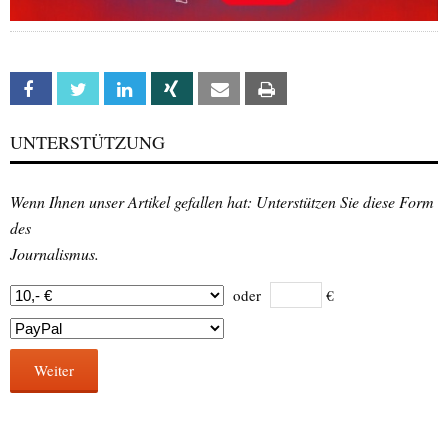
Facebook
Twitter
Linkedin
Xing
Email
Print
UNTERSTÜTZUNG
Wenn Ihnen unser Artikel gefallen hat: Unterstützen Sie diese Form
des
Journalismus.
oder
€
Weiter