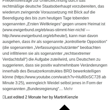
Friedensverträge zur Unterzeichnung durch das
rechtmäßige deutsche Staatsoberhaupt vorzubereiten, das
wiederum zwingende Voraussetzung mit Blick auf die
Beendigung des bis zum heutigen Tage tobenden
sogenannten „Ersten Weltkrieges“ gegen unsere Heimat ist
(www.ewigerbund.org/eb/was-stimmt-hier-nicht/ —
http://www.ewigerbund.org/eb/heute/), kann man davon
ausgehen, dass ihr als sogenannte „kontrollierte Opposition“
(die sogenannten „Verfassungsschutzämter“ beobachten
und infiltrieren sie als sogenannter „rechtsextremer
Verdachtsfall“) die Aufgabe zuteilwird, uns Deutschen zu
suggerieren, dass sie positiv wahrnehmbare Veränderungen
innerhalb des Besatzerkonstruktes BRD bewerkstelligen
könne (https://www.youtube.com/watch?v=hIu80oSC728 ab
Minute 3:25), wenngleich Weidel selbst jenes in Form der
sogenannten „Bundesregierung“
…
Mehr
Last edited 2 Monate her by MartinKienzle