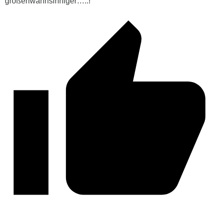
größenwahnsinniger…..!