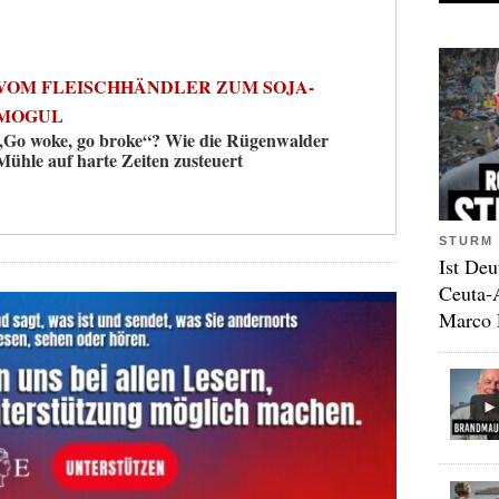
VOM FLEISCHHÄNDLER ZUM SOJA-
MOGUL
„Go woke, go broke“? Wie die Rügenwalder
Mühle auf harte Zeiten zusteuert
STURM 
Ist Deu
Ceuta-
Marco 