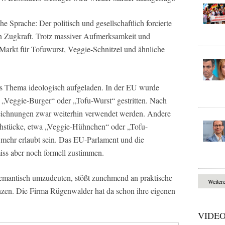
e Sprache: Der politisch und gesellschaftlich forcierte
an Zugkraft. Trotz massiver Aufmerksamkeit und
 Markt für Tofuwurst, Veggie-Schnitzel und ähnliche
as Thema ideologisch aufgeladen. In der EU wurde
e „Veggie-Burger“ oder „Tofu-Wurst“ gestritten. Nach
ichnungen zwar weiterhin verwendet werden. Andere
schstücke, etwa „Veggie-Hühnchen“ oder „Tofu-
t mehr erlaubt sein. Das EU-Parlament und die
ss aber noch formell zustimmen.
semantisch umzudeuten, stößt zunehmend an praktische
Weiter
nzen. Die Firma Rügenwalder hat da schon ihre eigenen
VIDE