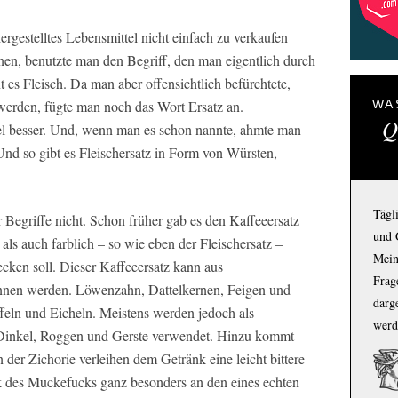
hergestelltes Lebensmittel nicht einfach zu verkaufen
en, benutzte man den Begriff, den man eigentlich durch
 es Fleisch. Da man aber offensichtlich befürchtete,
 werden, fügte man noch das Wort Ersatz an.
WA
Q
iel besser. Und, wenn man es schon nannte, ahmte man
nd so gibt es Fleischersatz in Form von Würsten,
Tägl
 Begriffe nicht. Schon früher gab es den Kaffeeersatz
und 
ls auch farblich – so wie eben der Fleischersatz –
Mein
cken soll. Dieser Kaffeeersatz kann aus
Frage
nnen werden. Löwenzahn, Dattelkernen, Feigen und
darg
ffeln und Eicheln. Meistens werden jedoch als
werd
 Dinkel, Roggen und Gerste verwendet. Hinzu kommt
 der Zichorie verleihen dem Getränk eine leicht bittere
 des Muckefucks ganz besonders an den eines echten