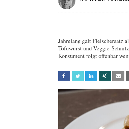
VON
THOMAS PUNZMAN
Jahrelang galt Fleischersatz a
Tofuwurst und Veggie-Schnitz
Konsument folgt offenbar wen
Facebook
Twitter
Linkedin
Xing
Em