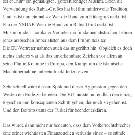
sei er „nur“ ein gemäßigter , gottesfürchtiger Muslim. Doch die
Verwendung des Rabia-Grußes hat bei ihm mittlerweile Tradition.
Und es ist nun einmal so: Wer die Hand zum Hitlergruß reckt, ist
Fan der NSDAP. Wer die Hand zum Rabia-Gruß reckt, ist
Muslimbruder – radikaler Vertreter der fundamentalistischen Lehren
jenes arabischen Imperialisten aus dem Frühmittelalter.
Die EU-Vertreter nahmen auch das ungerührt hin. Obgleich es doch
nichts anderes war als das unverkennbare Zeichen vor allem an
seine Fünfte Kolonne in Europa, den Kampf um die islamische
Machtübernahme unbeeindruckt fortzusetzen.
Sehr schnell wäre diesem Spuk und dieser Aggression gegen den
Westen ein Ende zu bereiten. Die EU müsste nur endlich den einzig
logischen und konsequenten Schritt gehen, der noch zu gehen ist.
Und den Beitrittsstatus der Türkei für beendet erklären.
Das würde dann nicht nur bedeuten, dass dem Völkerrechtsbrecher
eine seiner wichtigsten Finanzquellen verlustig ginge – es stünde