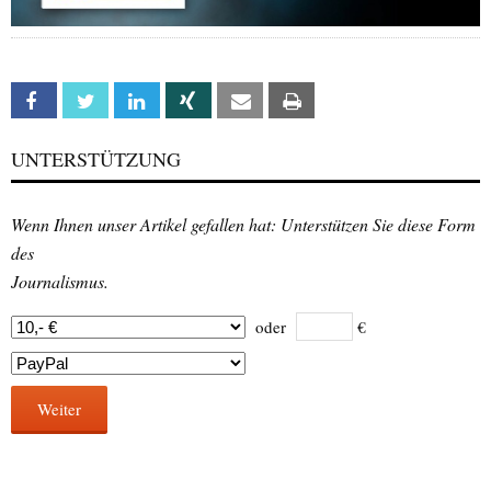
Facebook
Twitter
Linkedin
Xing
Email
Print
UNTERSTÜTZUNG
Wenn Ihnen unser Artikel gefallen hat: Unterstützen Sie diese Form
des
Journalismus.
oder
€
Weiter