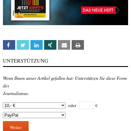
Facebook
Twitter
Linkedin
Xing
Email
Print
UNTERSTÜTZUNG
Wenn Ihnen unser Artikel gefallen hat: Unterstützen Sie diese Form
des
Journalismus.
oder
€
Weiter