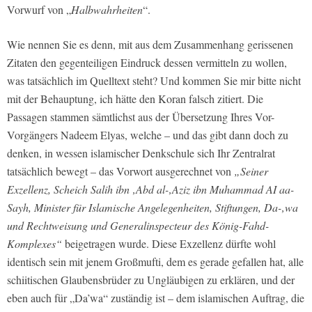
Vorwurf von „
Halbwahrheiten
“.
Wie nennen Sie es denn, mit aus dem Zusammenhang gerissenen
Zitaten den gegenteiligen Eindruck dessen vermitteln zu wollen,
was tatsächlich im Quelltext steht? Und kommen Sie mir bitte nicht
mit der Behauptung, ich hätte den Koran falsch zitiert. Die
Passagen stammen sämtlichst aus der Übersetzung Ihres Vor-
Vorgängers Nadeem Elyas, welche – und das gibt dann doch zu
denken, in wessen islamischer Denkschule sich Ihr Zentralrat
tatsächlich bewegt – das Vorwort ausgerechnet von
„Seiner
Exzellenz, Scheich Salih ibn ‚Abd al-‚Aziz ibn Muhammad AI aa-
Sayh, Minister für Islamische Angelegenheiten, Stiftungen, Da-‚wa
und Rechtweisung und Generalinspecteur des König-Fahd-
Komplexes“
beigetragen wurde. Diese Exzellenz dürfte wohl
identisch sein mit jenem Großmufti, dem es gerade gefallen hat, alle
schiitischen Glaubensbrüder zu Ungläubigen zu erklären, und der
eben auch für „Da’wa“ zuständig ist – dem islamischen Auftrag, die