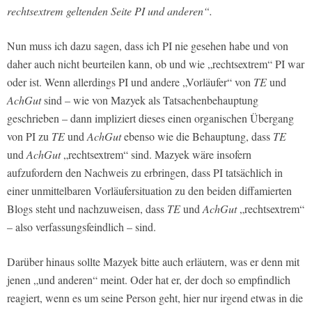
rechtsextrem geltenden Seite PI und anderen“.
Nun muss ich dazu sagen, dass ich PI nie gesehen habe und von
daher auch nicht beurteilen kann, ob und wie „rechtsextrem“ PI war
oder ist. Wenn allerdings PI und andere „Vorläufer“ von
TE
und
AchGut
sind – wie von Mazyek als Tatsachenbehauptung
geschrieben – dann impliziert dieses einen organischen Übergang
von PI zu
TE
und
AchGut
ebenso wie die Behauptung, dass
TE
und
AchGut
„rechtsextrem“ sind. Mazyek wäre insofern
aufzufordern den Nachweis zu erbringen, dass PI tatsächlich in
einer unmittelbaren Vorläufersituation zu den beiden diffamierten
Blogs steht und nachzuweisen, dass
TE
und
AchGut
„rechtsextrem“
– also verfassungsfeindlich – sind.
Darüber hinaus sollte Mazyek bitte auch erläutern, was er denn mit
jenen „und anderen“ meint. Oder hat er, der doch so empfindlich
reagiert, wenn es um seine Person geht, hier nur irgend etwas in die