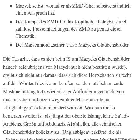
Mazyek selbst, worauf er als ZMD-Chef selbstverständlich
einen Anspruch hat.
Der Kampf des ZMD für das Kopftuch – belegbar durch
zahllose Pressemitteilungen des ZMD zu genau dieser
Thematik.
Der Massenmord „seiner“, also Mazyeks Glaubensbrüder.
Die Tatsache, dass es sich beim IS um Mazyeks Glaubensbrüder
handelt (die übrigens von Mazyek auch nicht bestritten wurde),
ergibt sich nicht nur daraus, dass sich diese Herrschaften zu recht
auf den Wortlaut des Koran berufen, sondern als bekennende
Muslime bislang trotz wiederholter Aufforderungen nicht von
muslimischen Instanzen wegen ihrer Massenmorde an
„Ungläubigen“ exkommuniziert wurden. Was nun um so
bemerkenswerter ist, als jüngst der oberste Islamgelehrte Sa’udi-
Arabiens, Großmufti Abdulaziz Al a’sheikh, alle schiitischen
Glaubensbrüder kollektiv zu „Ungläubigen“ erklärte, die als
„Söhne der Magier“ nunmehr für jeden „wahren Muslim“ Häretiker