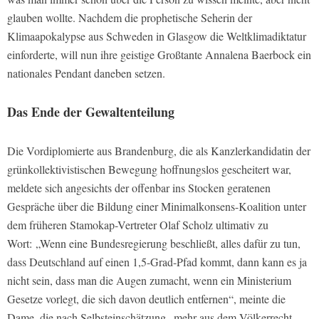
glauben wollte. Nachdem die prophetische Seherin der
Klimaapokalypse aus Schweden in Glasgow die Weltklimadiktatur
einforderte, will nun ihre geistige Großtante Annalena Baerbock ein
nationales Pendant daneben setzen.
Das Ende der Gewaltenteilung
Die Vordiplomierte aus Brandenburg, die als Kanzlerkandidatin der
grünkollektivistischen Bewegung hoffnungslos gescheitert war,
meldete sich angesichts der offenbar ins Stocken geratenen
Gespräche über die Bildung einer Minimalkonsens-Koalition unter
dem früheren Stamokap-Vertreter Olaf Scholz ultimativ zu
Wort: „Wenn eine Bundesregierung beschließt, alles dafür zu tun,
dass Deutschland auf einen 1,5-Grad-Pfad kommt, dann kann es ja
nicht sein, dass man die Augen zumacht, wenn ein Ministerium
Gesetze vorlegt, die sich davon deutlich entfernen“, meinte die
Dame, die nach Selbsteinschätzung „mehr aus dem Völkerrecht