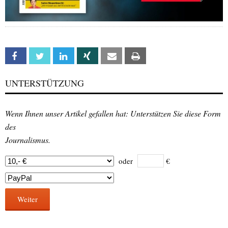
Facebook
Twitter
Linkedin
Xing
Email
Print
UNTERSTÜTZUNG
Wenn Ihnen unser Artikel gefallen hat: Unterstützen Sie diese Form
des
Journalismus.
oder
€
Weiter