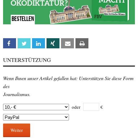
Facebook
Twitter
Linkedin
Xing
Email
Print
UNTERSTÜTZUNG
Wenn Ihnen unser Artikel gefallen hat: Unterstützen Sie diese Form
des
Journalismus.
oder
€
Weiter