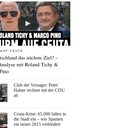
AUF CEUTA
tschland das nächste Ziel? –
Analyse mit Roland Tichy &
Pino
Club der Versager: Peter
Hahne rechnet mit der CDU
ab
Ceuta-Krise: 65.000 fallen in
die Stadt ein – wie Spanien
ein neues 2015 verhindert