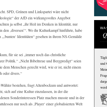
icht. SPD, Grünen und Linkspartei wäre nicht
 Ideologie“ der AfD ein wirkungsvolles Angebot
hten ja selbst „ihr Heil im Denken in Identität, nur
WA
 in den ‚diversen’“. Wo ihr Kulturkampf hinführte, habe
Q
n „‚bunten‘ Identitäten“ gesehen in ihrem NS-Gemälde
um, für sie sei „immer noch das christliche
Tägl
rer Politik.“ „Nicht Bibeltreue und Bergpredigt“ seien
und 
die dem Menschen gerecht wird, wie er ist, nicht einem
Mein
h oder divers.“
Frage
darg
Wähler bestehen, fragt Altenbockum und antwortet:
werd
sich auf eine Kultur einzulassen, in der die
adenen Sonderinteressen Platz machen musste und in der
tdessen nur noch als ‚Player‘ einer globalisierten Welt