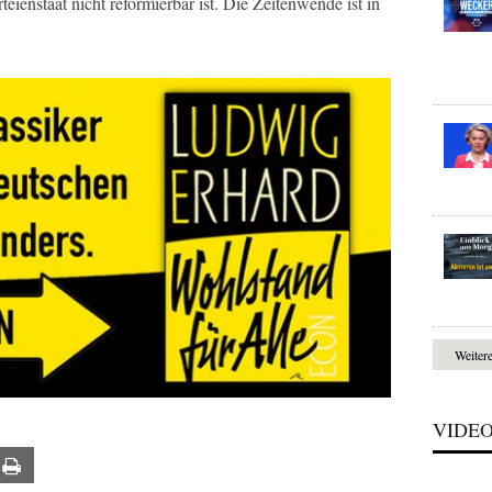
teienstaat nicht reformierbar ist. Die Zeitenwende ist in
Weiter
VIDE
ail
Print