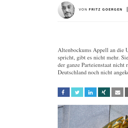
VON
FRITZ GOERGEN
Altenbockums Appell an die Un
spricht, gibt es nicht mehr. Si
der ganze Parteienstaat nicht 
Deutschland noch nicht ange
Facebook
Twitter
Linkedin
Xing
Em