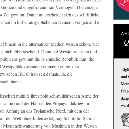
ktionen und eingefrorene Iran-Vermögen. Die einzige
 Zeitgewinn. Damit unterscheidet sich das schriftliche
chen im bisher ausgebliebenen Dementi von jemand in
WA
Q
ef hinein in die alternativen Medien wissen schon, wer
ist nicht überraschend. Denn bei Westjournalisten und
 Republicans gewinnt die Islamische Republik Iran, die
d Westpolitik zustande kommen konnte, den
Tägl
zwischen IRGC-Iran seit damals. Ja, die
und 
rael hinein.
Mein
Frage
rschaft mithilfe ihrer politisch-militärischen Arme der
darg
nisation) und der Hamas den Propagandakrieg im
werd
on Anfang an das Trojanische Pferd, mit dem der
auf der Welt ohne Judenverfolgung Schritt für Schritt
 der Masseneinwanderung von Muslimen in den Westen