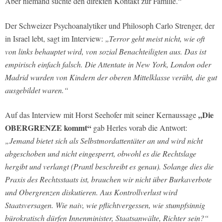
Aber niemand suchte den direkten Kontakt zur Familie.“
Der Schweizer Psychoanalytiker und Philosoph Carlo Strenger, der
in Israel lebt, sagt im Interview:
„Terror geht meist nicht, wie oft
von links behauptet wird, von sozial Benachteiligten aus. Das ist
empirisch einfach falsch. Die Attentate in New York, London oder
Madrid wurden von Kindern der oberen Mittelklasse verübt, die gut
ausgebildet waren.“
„Die
Auf das Interview mit Horst Seehofer mit seiner Kernaussage
OBERGRENZE kommt“
gab Herles vorab die Antwort:
„Jemand bietet sich als Selbstmordattentäter an und wird nicht
abgeschoben und nicht eingesperrt, obwohl es die Rechtslage
hergibt und verlangt (Prantl beschreibt es genau). Solange dies die
Praxis des Rechtsstaats ist, brauchen wir nicht über Burkaverbote
und Obergrenzen diskutieren. Aus Kontrollverlust wird
Staatsversagen. Wie naiv, wie pflichtvergessen, wie stumpfsinnig
bürokratisch dürfen Innenminister, Staatsanwälte, Richter sein?“