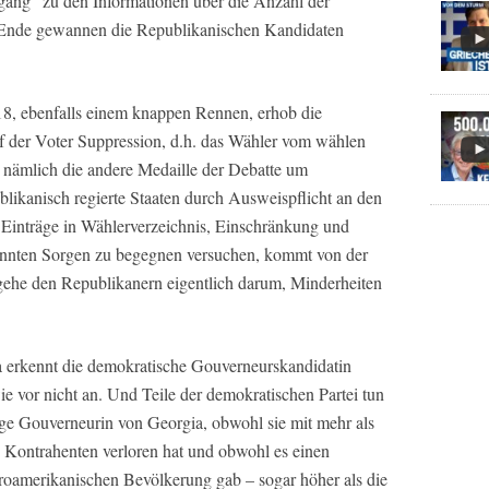
gang“ zu den Informationen über die Anzahl der
 Ende gewannen die Republikanischen Kandidaten
8, ebenfalls einem knappen Rennen, erhob die
 der Voter Suppression, d.h. das Wähler vom wählen
 nämlich die andere Medaille der Debatte um
likanisch regierte Staaten durch Ausweispflicht an den
r Einträge in Wählerverzeichnis, Einschränkung und
annten Sorgen zu begegnen versuchen, kommt von der
gehe den Republikanern eigentlich darum, Minderheiten
da erkennt die demokratische Gouverneurskandidatin
e vor nicht an. Und Teile der demokratischen Partei tun
ßige Gouverneurin von Georgia, obwohl sie mit mehr als
 Kontrahenten verloren hat und obwohl es einen
roamerikanischen Bevölkerung gab – sogar höher als die