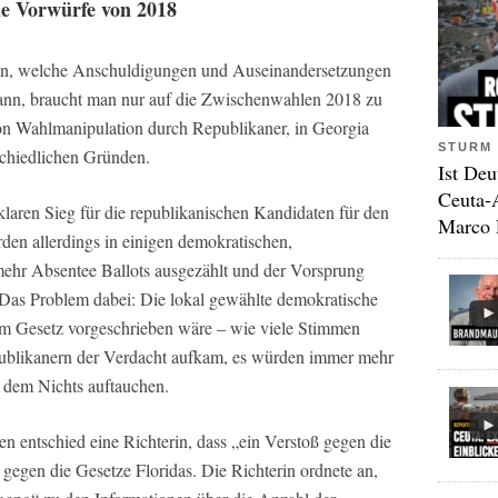
e Vorwürfe von 2018
en, welche Anschuldigungen und Auseinandersetzungen
kann, braucht man nur auf die Zwischenwahlen 2018 zu
on Wahlmanipulation durch Republikaner, in Georgia
STURM 
schiedlichen Gründen.
Ist Deu
Ceuta-
klaren Sieg für die republikanischen Kandidaten für den
Marco 
en allerdings in einigen demokratischen,
ehr Absentee Ballots ausgezählt und der Vorsprung
. Das Problem dabei: Die lokal gewählte demokratische
 vom Gesetz vorgeschrieben wäre – wie viele Stimmen
publikanern der Verdacht aufkam, es würden immer mehr
 dem Nichts auftauchen.
n entschied eine Richterin, dass „ein Verstoß gegen die
 gegen die Gesetze Floridas. Die Richterin ordnete an,