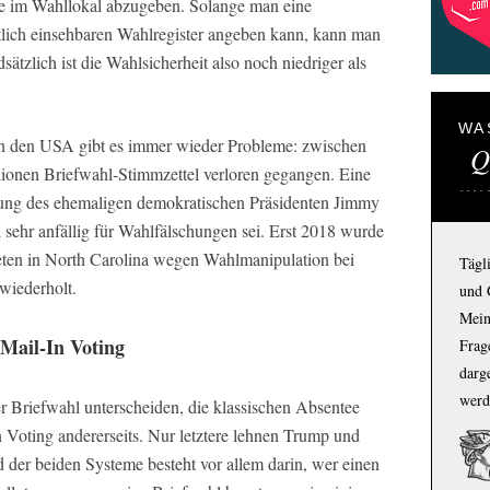
e im Wahllokal abzugeben. Solange man eine
ntlich einsehbaren Wahlregister angeben kann, kann man
tzlich ist die Wahlsicherheit also noch niedriger als
WA
in den USA gibt es immer wieder Probleme: zwischen
Q
ionen Briefwahl-Stimmzettel verloren gegangen. Eine
tung des ehemaligen demokratischen Präsidenten Jimmy
 sehr anfällig für Wahlfälschungen sei. Erst 2018 wurde
ten in North Carolina wegen Wahlmanipulation bei
Tägl
wiederholt.
und 
Mein
 Mail-In Voting
Frage
darg
werd
 Briefwahl unterscheiden, die klassischen Absentee
in Voting andererseits. Nur letztere lehnen Trump und
 der beiden Systeme besteht vor allem darin, wer einen