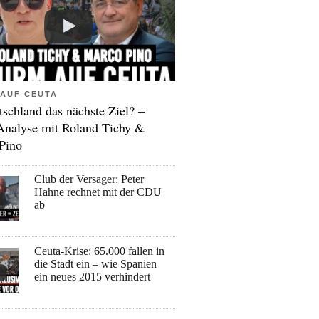
AUF CEUTA
tschland das nächste Ziel? –
Analyse mit Roland Tichy &
Pino
Club der Versager: Peter
Hahne rechnet mit der CDU
ab
Ceuta-Krise: 65.000 fallen in
die Stadt ein – wie Spanien
ein neues 2015 verhindert