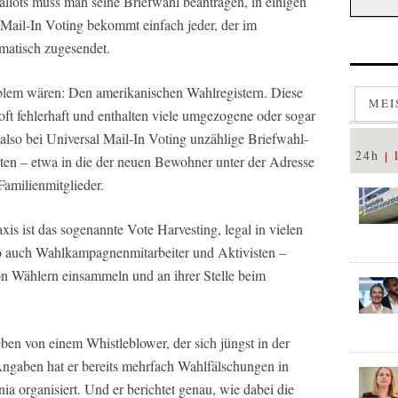
lots muss man seine Briefwahl beantragen, in einigen
 Mail-In Voting bekommt einfach jeder, der im
omatisch zugesendet.
oblem wären: Den amerikanischen Wahlregistern. Diese
MEI
 oft fehlerhaft und enthalten viele umgezogene oder sogar
also bei Universal Mail-In Voting unzählige Briefwahl-
24h
aten – etwa in die der neuen Bewohner unter der Adresse
Familienmitglieder.
raxis ist das sogenannte Vote Harvesting, legal in vielen
so auch Wahlkampagnenmitarbeiter und Aktivisten –
n Wählern einsammeln und an ihrer Stelle beim
ben von einem Whistleblower, der sich jüngst in der
ngaben hat er bereits mehrfach Wahlfälschungen in
 organisiert. Und er berichtet genau, wie dabei die