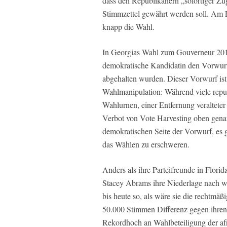
dass den Republikanern „sofortiger Zu
Stimmzettel gewährt werden soll. Am
knapp die Wahl.
In Georgias Wahl zum Gouverneur 201
demokratische Kandidatin den Vorwurf
abgehalten wurden. Dieser Vorwurf ist
Wahlmanipulation: Während viele repub
Wahlurnen, einer Entfernung veraltete
Verbot von Vote Harvesting oben gen
demokratischen Seite der Vorwurf, es 
das Wählen zu erschweren.
Anders als ihre Parteifreunde in Flori
Stacey Abrams ihre Niederlage nach wi
bis heute so, als wäre sie die rechtmä
50.000 Stimmen Differenz gegen ihren
Rekordhoch an Wahlbeteiligung der af