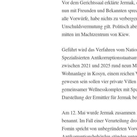
Vor dem Gerichtssaal erklärte Jermak,
nun mit Freunden und Bekannten sprech
alle Vorwürfe, habe nichts zu verberg
Unschuldsvermutung gilt. Politisch abe
mitten im Machtzentrum von Kiew.
Geführt wird das Verfahren vom Natio
Spezialisierten Antikorruptionsstaatsa
zwischen 2021 und 2025 rund neun Mil
Wohnanlage in Kosyn, einem reichen V
gewesen sein sollen vier private Ville
gemeinsamer Wellnesskomplex mit Spa
Darstellung der Ermittler für Jermak b
Am 12. Mai wurde Jermak zusammen mit
benannt. Im Fall einer Verurteilung dr
Fomin spricht von unbegründeten Vorw
Antikorruptionsbehörden stünden unte