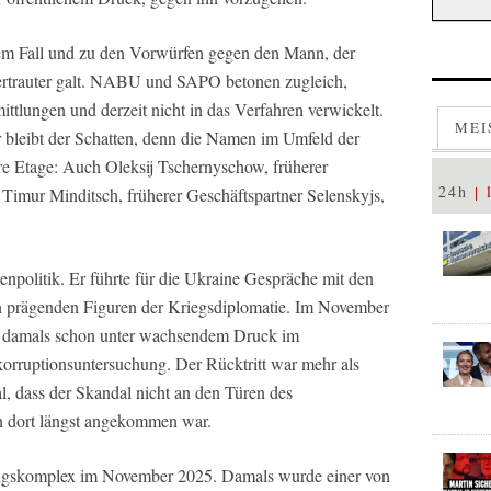
dem Fall und zu den Vorwürfen gegen den Mann, der
 Vertrauter galt. NABU und SAPO betonen zugleich,
ittlungen und derzeit nicht in das Verfahren verwickelt.
MEI
ber bleibt der Schatten, denn die Namen im Umfeld der
re Etage: Auch Oleksij Tschernyschow, früherer
24h
d Timur Minditsch, früherer Geschäftspartner Selenskyjs,
npolitik. Er führte für die Ukraine Gespräche mit den
en prägenden Figuren der Kriegsdiplomatie. Im November
k, damals schon unter wachsendem Druck im
rruptionsuntersuchung. Der Rücktritt war mehr als
l, dass der Skandal nicht an den Türen des
rn dort längst angekommen war.
lungskomplex im November 2025. Damals wurde einer von