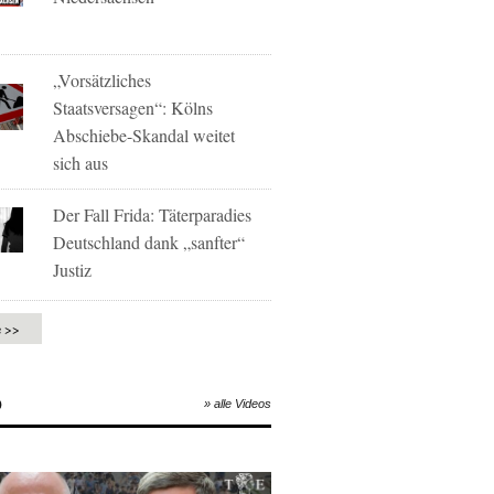
„Vorsätzliches
Staatsversagen“: Kölns
Abschiebe-Skandal weitet
sich aus
Der Fall Frida: Täterparadies
Deutschland dank „sanfter“
Justiz
e >>
O
» alle Videos