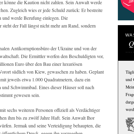
 er könne die Kaution nicht zahlen. Sein Anwalt werde
en. Zugleich wies er jede Schuld zurück: Er bestreite
en und werde Berufung einlegen. Die
r steht der Fall längst nicht mehr am Rand, sondern
WA
Q
nalen Antikorruptionsbüro der Ukraine und von der
nwaltschaft. Die Ermittler werfen den Beschuldigten vor,
lionen Euro über den Bau einer luxuriösen
orort südlich von Kiew, gewaschen zu haben. Geplant
Tägl
n mit jeweils etwa 1.000 Quadratmetern, dazu ein
und 
 und Schwimmbad. Eines dieser Häuser soll nach
Mein
Frage
estimmt gewesen sein.
darg
werd
 sechs weiteren Personen offiziell als Verdächtiger
ohen ihm bis zu zwölf Jahre Haft. Sein Anwalt Ihor
ürfen. Jermak und seine Verteidigung behaupten, die
r öffentlichem Druck, gegen ihn vorzugehen.