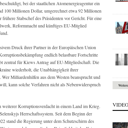
beschuldigt, bei der staatlichen Atomenergieagentur ein
 100 Millionen Dollar, umgerechnet etwa 92 Millionen
r frühere Stabschef des Präsidenten vor Gericht. Für eine
ollwerk, Reformmacht und künftiges EU-Mitglied
fund.
ssivem Druck ihrer Partner in der Europäischen Union
 Korruptionsbekämpfung endlich belastbare Fortschritte
bt zentral für Kiews Antrag auf EU-Mitgliedschaft. Die
raine wiederholt, die Unabhängigkeit ihrer
en. Wer Milliardenhilfen aus dem Westen beansprucht und
ill, kann solche Verfahren nicht als Nebenwiderspruch
Weiter
VIDE
in weiterer Korruptionsverdacht in einem Land im Krieg.
ür Selenskyjs Herrschaftssystem. Seit dem Beginn der
022 stand die Regierung unter dem Schutzschirm des