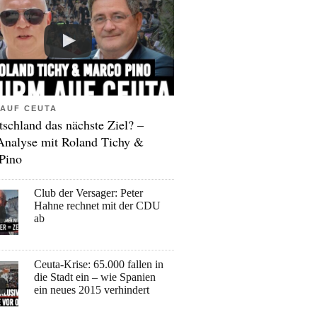
AUF CEUTA
tschland das nächste Ziel? –
Analyse mit Roland Tichy &
Pino
Club der Versager: Peter
Hahne rechnet mit der CDU
ab
Ceuta-Krise: 65.000 fallen in
die Stadt ein – wie Spanien
ein neues 2015 verhindert