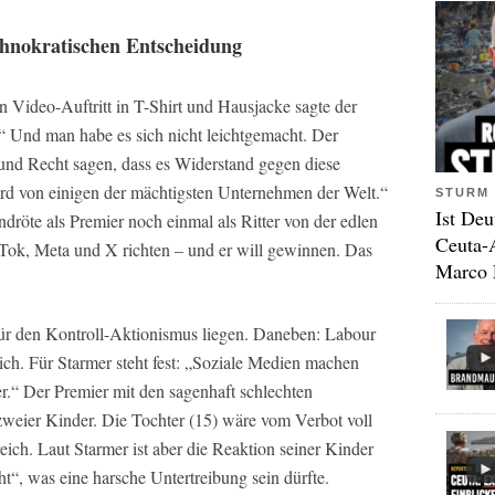
chnokratischen Entscheidung
n Video-Auftritt in T-Shirt und Hausjacke sagte der
.“ Und man habe es sich nicht leichtgemacht. Der
 und Recht sagen, dass es Widerstand gegen diese
rd von einigen der mächtigsten Unternehmen der Welt.“
STURM 
Ist Deu
ndröte als Premier noch einmal als Ritter von der edlen
Ceuta-
kTok, Meta und X richten – und er will gewinnen. Das
Marco 
für den Kontroll-Aktionismus liegen. Daneben: Labour
ich. Für Starmer steht fest: „Soziale Medien machen
r.“ Der Premier mit den sagenhaft schlechten
zweier Kinder. Die Tochter (15) wäre vom Verbot voll
eich. Laut Starmer ist aber die Reaktion seiner Kinder
t“, was eine harsche Untertreibung sein dürfte.