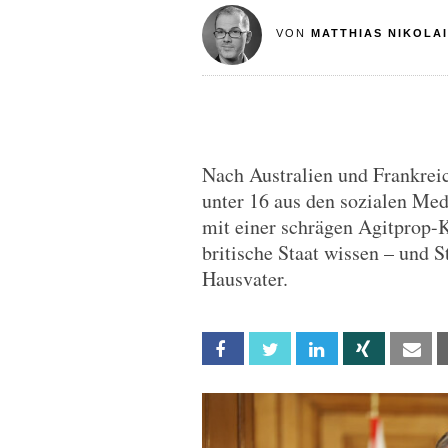
VON
MATTHIAS NIKOLAI
Nach Australien und Frankrei
unter 16 aus den sozialen Med
mit einer schrägen Agitprop-K
britische Staat wissen – und S
Hausvater.
Facebook
Twitter
Linkedin
Xing
Em