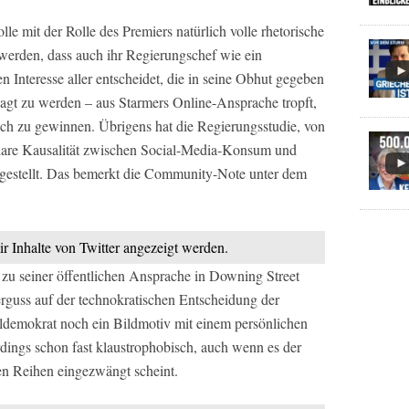
olle mit der Rolle des Premiers natürlich volle rhetorische
werden, dass auch ihr Regierungschef wie ein
en Interesse aller entscheidet, die in seine Obhut gegeben
sagt zu werden – aus Starmers Online-Ansprache tropft,
ich zu gewinnen. Übrigens hat die Regierungsstudie, von
klare Kausalität zwischen Social-Media-Konsum und
gestellt. Das bemerkt die Community-Note unter dem
ir Inhalte von Twitter angezeigt werden.
el zu seiner öffentlichen Ansprache in Downing Street
kerguss auf der technokratischen Entscheidung der
ldemokrat noch ein Bildmotiv mit einem persönlichen
rdings schon fast klaustrophobisch, auch wenn es der
en Reihen eingezwängt scheint.