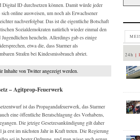
nd Digital ID durchsetzen können. Damit würde jeder
e sich online ausweisen, um noch als Erwachsener
chter nachverfolgbar. Das ist die eigentliche Botschaft
itischen Sozialdemokraten natürlich wieder einmal den
MEI
 Jugendlichen heucheln. Allerdings gab es einige
dersprechen, etwa die, dass Starmer als
mbaren Strafen bei Kindesmissbrauch abriet.
24h
ir Inhalte von Twitter angezeigt werden.
setz – Agitprop-Feuerwerk
setzentwurf ist das Propagandafeuerwerk, das Starmer
t auch eine öffentliche Beratschlagung des Vorhabens,
egangen. Die jetzige Gesetzesankündigung gilt daher
l ja erst im nächsten Jahr in Kraft treten. Die Regierung
, alles sei in bester Ordnung, und man wisse auch genau,