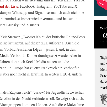
auf der Liste
: Facebook, Instagram, YouTube und X,
dungen Whatsapp und Signal, vermutlich auch nicht die
wird zumindest immer wieder vermutet und hat schon
eidet Bluesky und X nichts.
WA
Q
Keir Starmer, „Two-tier Keir“, der kritische Online-Posts
ie sie kritisieren, auf diesen Zug aufsprang. Auch die
m Vorbild Australien folgen – jenem Land, in dem
l-Media-Verbot für Kinder durchgesetzt wurde. Aber in
Tägl
 Jahren dort noch Social Media nutzen und die
und 
kann. In Europa hat zuletzt Frankreich ein Verbot für
Mein
s aber noch nicht in Kraft ist. In weiteren EU-Ländern
Frage
darg
werd
italen Zapfenstreich“ (curfew) für Jugendliche zwischen
rollen in der Nacht verhindern soll. So zeigt sich auch,
e Altersgruppen kommen können. Auch diese Maßnahme