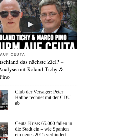
AUF CEUTA
tschland das nächste Ziel? –
Analyse mit Roland Tichy &
Pino
Club der Versager: Peter
Hahne rechnet mit der CDU
ab
Ceuta-Krise: 65.000 fallen in
die Stadt ein – wie Spanien
ein neues 2015 verhindert