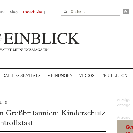
Suche nach:
ast
Shop
Einblick-Abo
DAILI|ES|SENTIALS
MEINUNGEN
VIDEOS
FEUILLETON
L ID
in Großbritannien: Kinderschutz
Anzeige
ntrollstaat