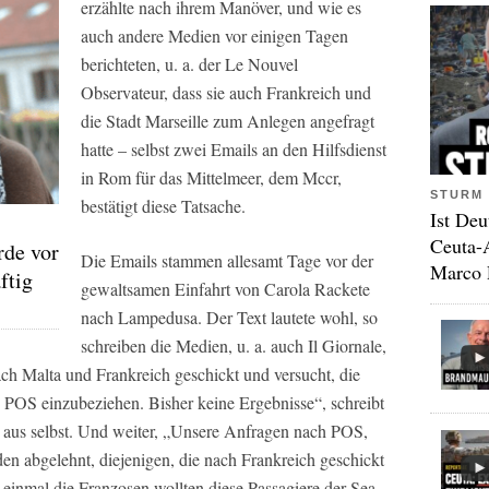
erzählte nach ihrem Manöver, und wie es
auch andere Medien vor einigen Tagen
berichteten, u. a. der Le Nouvel
Observateur, dass sie auch Frankreich und
die Stadt Marseille zum Anlegen angefragt
hatte – selbst zwei Emails an den Hilfsdienst
in Rom für das Mittelmeer, dem Mccr,
STURM 
bestätigt diese Tatsache.
Ist Deu
Ceuta-
rde vor
Die Emails stammen allesamt Tage vor der
Marco 
ftig
gewaltsamen Einfahrt von Carola Rackete
nach Lampedusa. Der Text lautete wohl, so
schreiben die Medien, u. a. auch Il Giornale,
h Malta und Frankreich geschickt und versucht, die
s POS einzubeziehen. Bisher keine Ergebnisse“, schreibt
 aus selbst. Und weiter, „Unsere Anfragen nach POS,
en abgelehnt, diejenigen, die nach Frankreich geschickt
einmal die Franzosen wollten diese Passagiere der Sea-