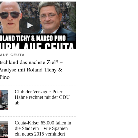
AUF CEUTA
tschland das nächste Ziel? –
Analyse mit Roland Tichy &
Pino
Club der Versager: Peter
Hahne rechnet mit der CDU
ab
Ceuta-Krise: 65.000 fallen in
die Stadt ein – wie Spanien
ein neues 2015 verhindert