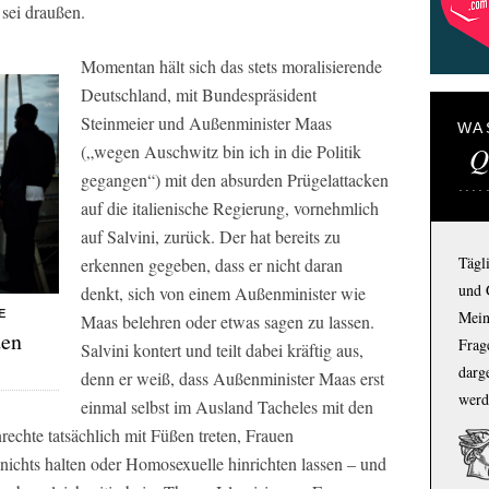
 sei draußen.
Momentan hält sich das stets moralisierende
Deutschland, mit Bundespräsident
Steinmeier und Außenminister Maas
WA
Q
(„wegen Auschwitz bin ich in die Politik
gegangen“) mit den absurden Prügelattacken
auf die italienische Regierung, vornehmlich
auf Salvini, zurück. Der hat bereits zu
Tägl
erkennen gegeben, dass er nicht daran
und 
denkt, sich von einem Außenminister wie
E
Mein
Maas belehren oder etwas sagen zu lassen.
den
Frage
Salvini kontert und teilt dabei kräftig aus,
darg
denn er weiß, dass Außenminister Maas erst
werd
einmal selbst im Ausland Tacheles mit den
rechte tatsächlich mit Füßen treten, Frauen
nichts halten oder Homosexuelle hinrichten lassen – und