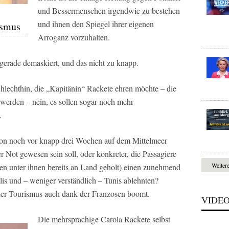
und Bessermenschen irgendwie zu bestehen
und ihnen den Spiegel ihrer eigenen
ismus
Arroganz vorzuhalten.
gerade demaskiert, und das nicht zu knapp.
chlechthin, die „Kapitänin“ Rackete ehren möchte – die
 werden – nein, es sollen sogar noch mehr
.
tion noch vor knapp drei Wochen auf dem Mittelmeer
r Not gewesen sein soll, oder konkreter, die Passagiere
Weiter
sten unter ihnen bereits an Land geholt) einen zunehmend
lis und – weniger verständlich – Tunis ablehnten?
der Tourismus auch dank der Franzosen boomt.
VIDE
Die mehrsprachige Carola Rackete selbst