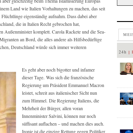
ich aber gleichzeitig beim Thema Islamisierung Europas
 einem Land wie Italien Vorhaltungen zu machen, das seit
n Flüchtlinge eigenständig aufnahm. Dass dabei aber
chland, die in Italien Recht gebrochen hat,
en Außenminister komplett. Carola Rackete und die Sea-
MEI
 Migranten an Bord, die alles andere als Hilfsbedürftige
chen, Deutschland würde sich immer weiteren
24h
.
Es geht aber noch bigotter und infamer
dieser Tage. Was sich die französische
Regierung um Präsident Emmanuel Macron
leistet, schreit aus italienischer Sicht nun
zum Himmel. Die Regierung Italiens, die
Mehrheit der Bürger, allen voran
Innenminister Salvini, können nur noch
süffisant auflachen – und machen dies auch.
Ironie ist die einzige Rettung gegen Politiker