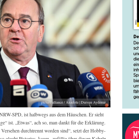
picture alliance / Anadolu | Dursun Aydemir
r NRW-SPD, ist halbwegs aus dem Häuschen. Er sieht
ge“ ist. „Etwas“, ach so, man dankt für die Erklärung.
 Versehen durchtrennt worden sind“, setzt der Hobby-
o glaubt Pistorius, kaum „zufällig über diesen Kabeln,