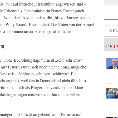
s „wir auf kritische Infrastruktur angewiesen sind –
de Erkenntnis. Innenministerin Nancy Faeser (auch
 „Szenarien“ bevorstünden, die „bis vor kurzem kaum
im Willy-Brandt-Haus logiert. Die Roten von der Ampel
MEI
ie vollkommen unvorbereitet getroffen hatte.
ng
24h
die „hohe Bedrohungslage“ erneut „sehr, sehr ernst“
an? Pistorius traut sich noch nicht einmal, mögliche
evise ist „Schützen, schützen, schützen“. Ein
cht angreift, weil das in Deutschland nicht üblich ist.
würde man sich als Bürger hier zunächst über klare
hlussfolgerungen müssen daraufhin mit derselben
 mutiger und spricht umgehend von „Terrorismus“ –