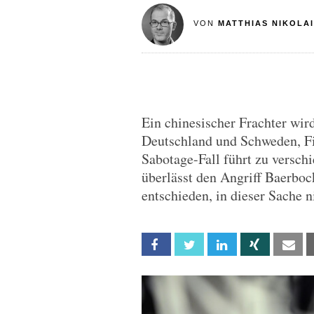
VON
MATTHIAS NIKOLAI
Ein chinesischer Frachter wir
Deutschland und Schweden, Fi
Sabotage-Fall führt zu versch
überlässt den Angriff Baerbo
entschieden, in dieser Sache n
Facebook
Twitter
Linkedin
Xing
Em