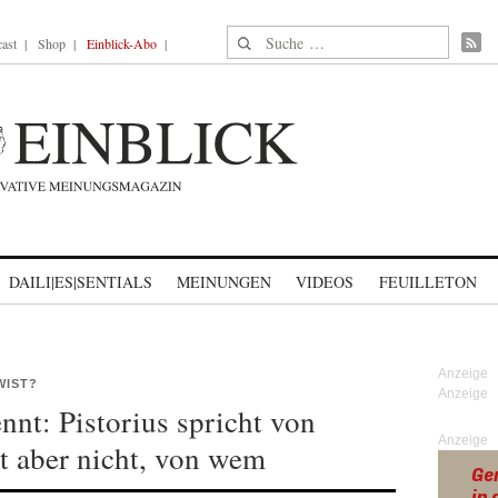
Suche nach:
ast
Shop
Einblick-Abo
DAILI|ES|SENTIALS
MEINUNGEN
VIDEOS
FEUILLETON
WIST?
nnt: Pistorius spricht von
Anzeige
t aber nicht, von wem