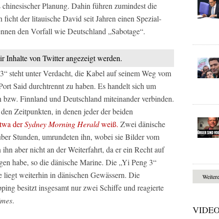
us chinesischer Planung. Dahin führen zumindest die
ficht der litauische David seit Jahren einen Spezial-
nnen den Vorfall wie Deutschland „Sabotage“.
ir Inhalte von Twitter angezeigt werden.
 3“ steht unter Verdacht, die Kabel auf seinem Weg vom
ort Said durchtrennt zu haben. Es handelt sich um
 bzw. Finnland und Deutschland miteinander verbinden.
 den Zeitpunkten, in denen jeder der beiden
etwa der
Sydney Morning Herald
weiß.
Zwei dänische
 über Stunden, umrundeten ihn, wobei sie Bilder vom
ihn aber nicht an der Weiterfahrt, da er ein Recht auf
gen habe, so die dänische Marine. Die „Yi Peng 3“
ie liegt weiterhin in dänischen Gewässern. Die
Weiter
ing besitzt insgesamt nur zwei Schiffe und reagierte
imes
.
VIDE