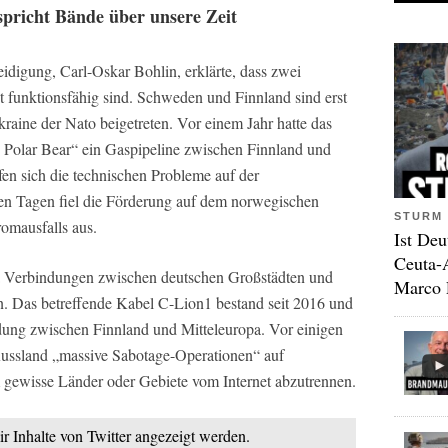
spricht Bände über unsere Zeit
eidigung, Carl-Oskar Bohlin, erklärte, dass zwei
t funktionsfähig sind. Schweden und Finnland sind erst
raine der Nato beigetreten. Vor einem Jahr hatte das
Polar Bear“ ein Gaspipeline zwischen Finnland und
fen sich die technischen Probleme auf der
en Tagen fiel die Förderung auf dem norwegischen
STURM 
omausfalls aus.
Ist Deu
Ceuta-
 Verbindungen zwischen deutschen Großstädten und
Marco 
n. Das betreffende Kabel C-Lion1 bestand seit 2016 und
indung zwischen Finnland und Mitteleuropa. Vor einigen
 Russland „massive Sabotage-Operationen“ auf
gewisse Länder oder Gebiete vom Internet abzutrennen.
ir Inhalte von Twitter angezeigt werden.