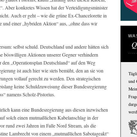
t“. Aber konkretes Wissen hat der Verteidigungsminister
icht. Auch er geht – wie die grüne Ex-Chancelorette in
 und einer „hybriden Aktion“ aus, „ohne dass wir
WA
Q
rsum: selbst schuld. Deutschland und andere hätten sich
che böswilligen Aktionen unserer Gegner verhindern
r den „Operationsplan Deutschland“ auf den Weg
gierung ist auch hier wie stets bemüht, den an sie von
Tägl
derungen vollauf gerecht zu werden. Den strategischen
und 
r bislang keine Schuldzuweisung dieser Bundesregierung
Mein
ss“ namens Scholz-Pistorius.
Frage
darg
türlich kann eine Bundesregierung aus diesen inzwischen
werd
 auf solch einen mutmaßlichen Kabelanschlag in der
vor rund zwei Jahren im Falle Nord Stream, als die
istine Lambrecht von einem „mutmaßlichen Sabotageakt“