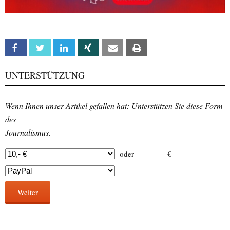
Facebook
Twitter
Linkedin
Xing
Email
Print
UNTERSTÜTZUNG
Wenn Ihnen unser Artikel gefallen hat: Unterstützen Sie diese Form
des
Journalismus.
oder
€
Weiter