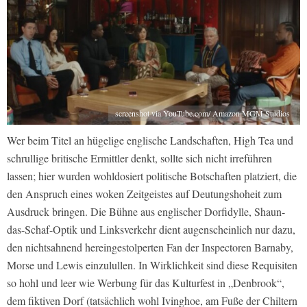
screenshot via YouTube.com/ Amazon MGM Studios
Wer beim Titel an hügelige englische Landschaften, High Tea und
schrullige britische Ermittler denkt, sollte sich nicht irreführen
lassen; hier wurden wohldosiert politische Botschaften platziert, die
den Anspruch eines woken Zeitgeistes auf Deutungshoheit zum
Ausdruck bringen. Die Bühne aus englischer Dorfidylle, Shaun-
das-Schaf-Optik und Linksverkehr dient augenscheinlich nur dazu,
den nichtsahnend hereingestolperten Fan der Inspectoren Barnaby,
Morse und Lewis einzulullen. In Wirklichkeit sind diese Requisiten
so hohl und leer wie Werbung für das Kulturfest in „Denbrook“,
dem fiktiven Dorf (tatsächlich wohl Ivinghoe, am Fuße der Chiltern