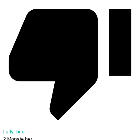
fluffy_bird
2 Monate her