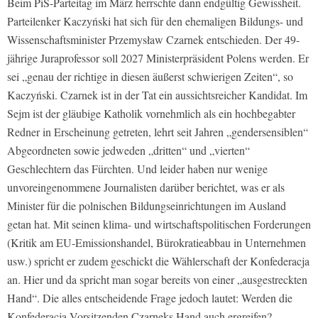
Beim PiS-Parteitag im März herrschte dann endgültig Gewissheit.
Parteilenker Kaczyński hat sich für den ehemaligen Bildungs- und
Wissenschaftsminister Przemysław Czarnek entschieden. Der 49-
jährige Juraprofessor soll 2027 Ministerpräsident Polens werden. Er
sei „genau der richtige in diesen äußerst schwierigen Zeiten“, so
Kaczyński. Czarnek ist in der Tat ein aussichtsreicher Kandidat. Im
Sejm ist der gläubige Katholik vornehmlich als ein hochbegabter
Redner in Erscheinung getreten, lehrt seit Jahren „gendersensiblen“
Abgeordneten sowie jedweden „dritten“ und „vierten“
Geschlechtern das Fürchten. Und leider haben nur wenige
unvoreingenommene Journalisten darüber berichtet, was er als
Minister für die polnischen Bildungseinrichtungen im Ausland
getan hat. Mit seinen klima- und wirtschaftspolitischen Forderungen
(Kritik am EU-Emissionshandel, Bürokratieabbau in Unternehmen
usw.) spricht er zudem geschickt die Wählerschaft der Konfederacja
an. Hier und da spricht man sogar bereits von einer „ausgestreckten
Hand“. Die alles entscheidende Frage jedoch lautet: Werden die
Konfederacja-Vorsitzenden Czarneks Hand auch ergreifen?