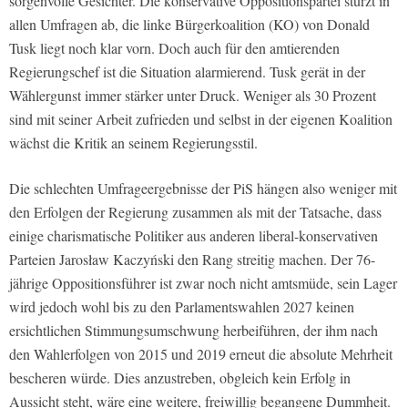
sorgenvolle Gesichter. Die konservative Oppositionspartei stürzt in
allen Umfragen ab, die linke Bürgerkoalition (KO) von Donald
Tusk liegt noch klar vorn. Doch auch für den amtierenden
Regierungschef ist die Situation alarmierend. Tusk gerät in der
Wählergunst immer stärker unter Druck. Weniger als 30 Prozent
sind mit seiner Arbeit zufrieden und selbst in der eigenen Koalition
wächst die Kritik an seinem Regierungsstil.
Die schlechten Umfrageergebnisse der PiS hängen also weniger mit
den Erfolgen der Regierung zusammen als mit der Tatsache, dass
einige charismatische Politiker aus anderen liberal-konservativen
Parteien Jarosław Kaczyński den Rang streitig machen. Der 76-
jährige Oppositionsführer ist zwar noch nicht amtsmüde, sein Lager
wird jedoch wohl bis zu den Parlamentswahlen 2027 keinen
ersichtlichen Stimmungsumschwung herbeiführen, der ihm nach
den Wahlerfolgen von 2015 und 2019 erneut die absolute Mehrheit
bescheren würde. Dies anzustreben, obgleich kein Erfolg in
Aussicht steht, wäre eine weitere, freiwillig begangene Dummheit.